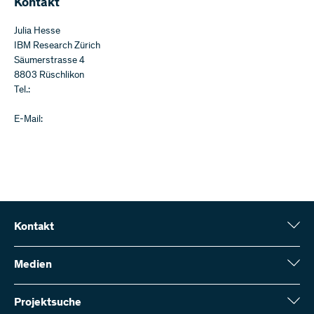
Kontakt
Julia Hesse
IBM Research Zürich
Säumerstrasse 4
8803 Rüschlikon
Tel.:
E-Mail:
Kontakt
Schweizerischer Nationalfonds (SNF)
Wildhainweg 3
Medien
CH-3001 Bern
Medienauskünfte
Jahresbericht
Projektsuche
Kontakt aufnehmen