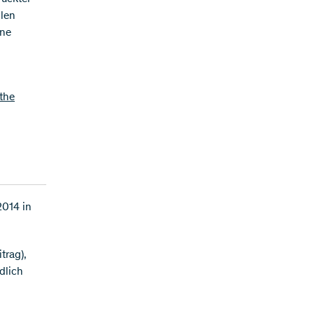
llen
ine
the
2014 in
trag),
dlich