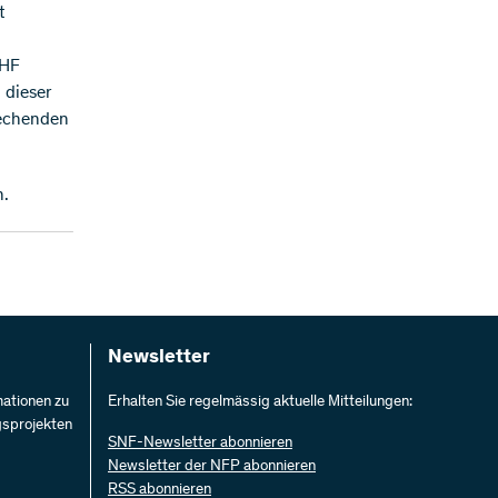
t
CHF
 dieser
rechenden
n.
Newsletter
mationen zu
Erhalten Sie regelmässig aktuelle Mitteilungen:
gsprojekten
SNF-Newsletter abonnieren
Newsletter der NFP abonnieren
RSS abonnieren