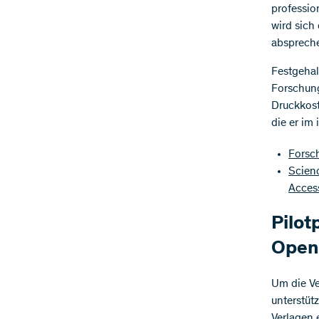
professio
wird sich
absprech
Festgehal
Forschung
Druckkost
die er im
Forsc
Scienc
Access
Pilot
Open
Um die Ve
unterstüt
Verlagen 