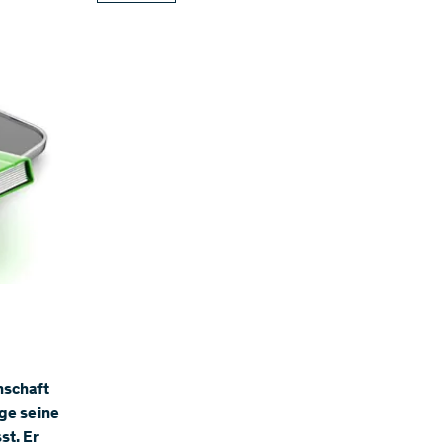
nschaft
ge seine
st. Er