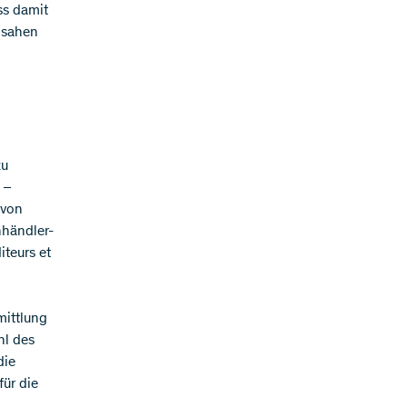
ss damit
 sahen
zu
 –
 von
hhändler-
iteurs et
mittlung
hl des
die
für die