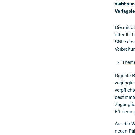
sieht nu
Verlagsle
​Die mit 
öffentlic
SNF seine
Verbreitun
Theme
Digitale 
zugänglic
verpflich
bestimmte
Zugänglic
Förderung
Aus der W
neuen Pub