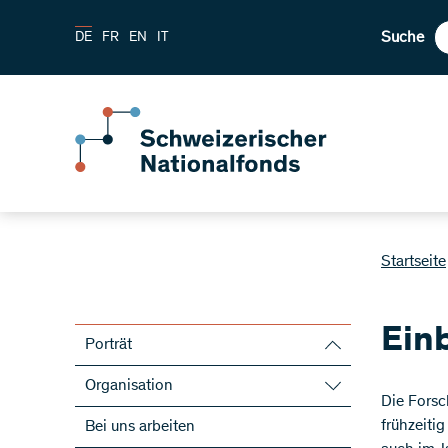
Suche
DE
FR
EN
IT
Startseite
Einb
Porträt
Leitbild
Organisation
Die Forsc
Strategie
Organe
frühzeiti
Bei uns arbeiten
Statuten und Rechtsgrundlagen
Leitung