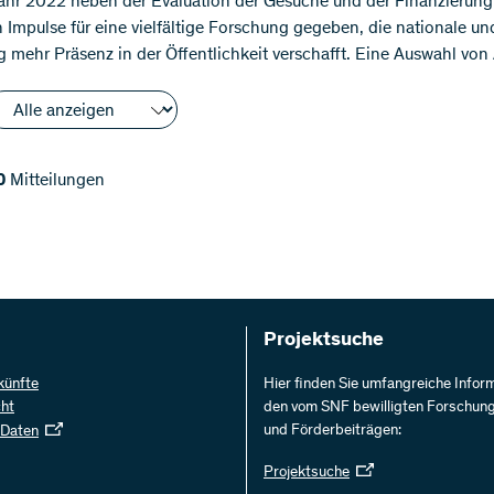
ahr 2022 neben der Evaluation der Gesuche und der Finanzierung d
 Impulse für eine vielfältige Forschung gegeben, die nationale und
 mehr Präsenz in der Öffentlichkeit verschafft. Eine Auswahl von 
0
Mitteilungen
Projektsuche
künfte
Hier finden Sie umfangreiche Infor
cht
den vom SNF bewilligten Forschun
und Förderbeiträgen:
 Daten
Projektsuche