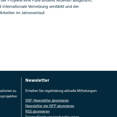
er Projekte eine Fülle anderer Arbeiten ausgeführt.
 internationale Vernetzung verstärkt und der
Arbeiten im Jahresverlauf.
Newsletter
mationen zu
Erhalten Sie regelmässig aktuelle Mitteilungen:
gsprojekten
SNF-Newsletter abonnieren
Newsletter der NFP abonnieren
RSS abonnieren