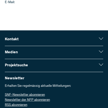
E-Mail:
Kontakt
Schweizerischer Nationalfonds (SNF)
Wildhainweg 3
Medien
CH-3001 Bern
Medienauskünfte
Jahresbericht
Projektsuche
Kontakt aufnehmen
Zahlen und Daten
Rechnung senden
Hier finden Sie umfangreiche Informationen zu den vom SNF
bewilligten Forschungsprojekten und Förderbeiträgen:
Newsletter
Bei uns arbeiten
Offene Stellen
Erhalten Sie regelmässig aktuelle Mitteilungen:
Projektsuche
SNF-Newsletter abonnieren
Newsletter der NFP abonnieren
RSS abonnieren