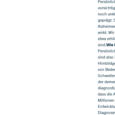
Persönlic
vorsichtig
noch unkl
geprägt. 
Alzheimer
wirkt. Wi
etwa erhö
sind.
Wie 
Persönli
sind also
Hirnbildg
von Bedeu
Schwellen
der demen
diagnosti
dass die 
Millionen
Entwicklu
Diagnose