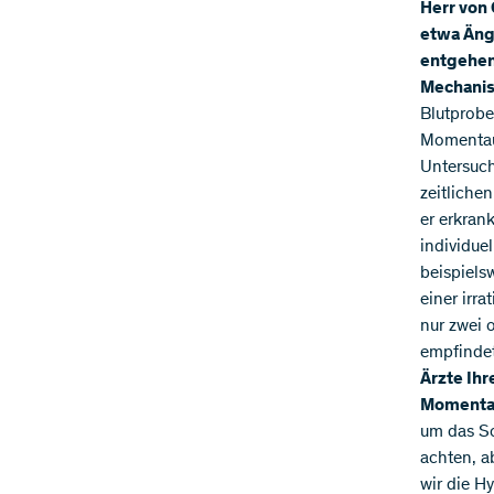
Herr von
etwa Äng
entgehen
Mechanis
Blutprobe
Momentauf
Untersuch
zeitliche
er erkran
individue
beispiels
einer irr
nur zwei 
empfindet
Ärzte Ihr
Momenta
um das So
achten, a
wir die H