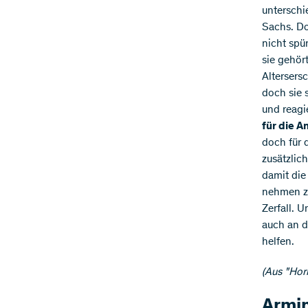
unterschi
Sachs. Do
nicht spür
sie gehör
Altersers
doch sie 
und reagi
für die 
doch für 
zusätzlic
damit die
nehmen zu
Zerfall. 
auch an 
helfen.
(Aus "Hor
Armi