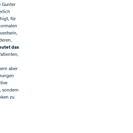
e Gunter
rlich
igt, für
 normalen
usstsein,
deren,
utet das
atienten,
mern aber
örungen
tive
n, sondern
nken zu