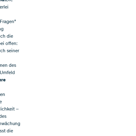
nd.
Die
rlei
-Fragen"
ng
ch die
ei offen:
rch seiner
smen des
s Umfeld
hre
hen
e
ichkeit –
des
Schwächung
sst die