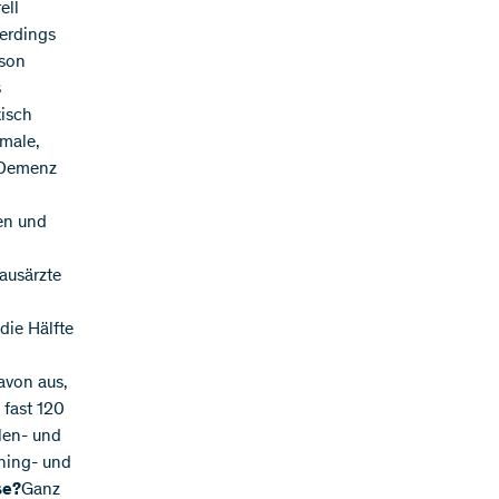
ell
lerdings
rson
s
xisch
male,
e Demenz
en und
ausärzte
die Hälfte
avon aus,
 fast 120
len- und
ening- und
se?
Ganz