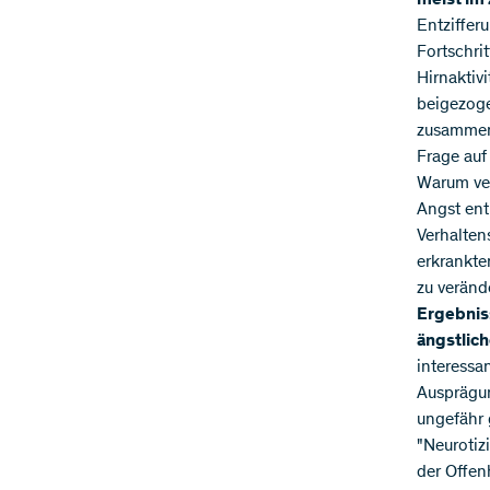
meist im
Entziffer
Fortschri
Hirnaktiv
beigezoge
zusammen?
Frage auf
Warum ver
Angst en
Verhalten
erkrankte
zu veränd
Ergebnis
ängstlic
interessa
Ausprägun
ungefähr 
"Neurotiz
der Offenh