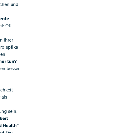
schen und
mente
l: Oft
a
n ihrer
roleptika
nen
mer tun?
ten besser
ichkeit
 als
ung sein,
keit
d Health"