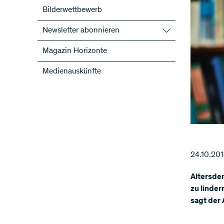
Bilderwettbewerb
Newsletter abonnieren
SNF-Newsletter abonnieren
Magazin Horizonte
Newsletter der NFP abonnieren
Medienauskünfte
ScienceGeist
24.10.20
Altersdem
zu linder
sagt der 