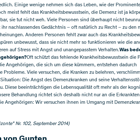
edlich. Einige wenige nehmen sich das Leben, wie der Prominent
ch meist fehlt das Krankheitsbewusstsein, die Demenz ist ja körpe
bar, sie tut nicht weh. Viele Personen sind überhaupt nicht beunruh
t ihr nachlassendes Gedächtnis – oft natürlich zu Recht – zu den
cheinungen. Anderen Personen fehlt zwar auch das Krankheitsbew
spüren unbewusst, dass sie nicht mehr so funktionieren wie die an
eren auf Stress mit Angst und unangepasstem Verhalten.
Was bede
Angehörigen?
Oft schützt das fehlende Krankheitsbewusstsein die P
die Angehörigen, die sich um diese kümmern, entstehen dadurch
he Probleme. Viele versuchen, die Kranken zu belehren, verschlim
 Situation: Die Angst des Demenzkranken und seine Verhaltensst
. Diese beeinträchtigen die Lebensqualität oft mehr als der kogni
Unsere Behandlung richtet sich deshalb nicht nur an die Erkrankte
die Angehörigen: Wir versuchen ihnen im Umgang mit Demenzkra
izonte" Nr. 102, September 2014)
n von Gunten