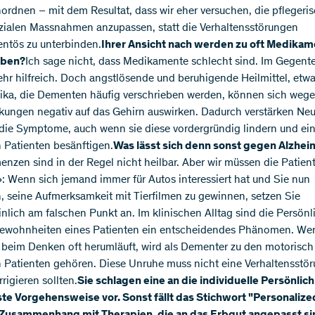
nordnen – mit dem Resultat, dass wir eher versuchen, die pflegeri
ialen Massnahmen anzupassen, statt die Verhaltensstörungen
ntös zu unterbinden.
Ihrer Ansicht nach werden zu oft Medika
eben?
Ich sage nicht, dass Medikamente schlecht sind. Im Gegentei
sehr hilfreich. Doch angstlösende und beruhigende Heilmittel, etw
ika, die Dementen häufig verschrieben werden, können sich wege
ungen negativ auf das Gehirn auswirken. Dadurch verstärken Neu
t die Symptome, auch wenn sie diese vordergründig lindern und ei
 Patienten besänftigen.
Was lässt sich denn sonst gegen Alzhei
enzen sind in der Regel nicht heilbar. Aber wir müssen die Patien
: Wenn sich jemand immer für Autos interessiert hat und Sie nun
, seine Aufmerksamkeit mit Tierfilmen zu gewinnen, setzen Sie
nlich am falschen Punkt an. Im klinischen Alltag sind die Persönl
ewohnheiten eines Patienten ein entscheidendes Phänomen. Wer
beim Denken oft herumläuft, wird als Dementer zu den motorisch
 Patienten gehören. Diese Unruhe muss nicht eine Verhaltensstör
rrigieren sollten.
Sie schlagen eine an die individuelle Persönlich
e Vorgehensweise vor. Sonst fällt das Stichwort "Personalize