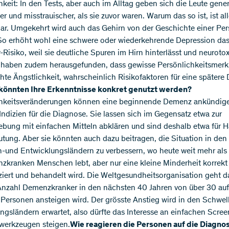
hkeit: In den Tests, aber auch im Alltag geben sich die Leute gener
er und misstrauischer, als sie zuvor waren. Warum das so ist, ist al
ar. Umgekehrt wird auch das Gehirn von der Geschichte einer Pe
So erhöht wohl eine schwere oder wiederkehrende Depression da
-Risiko, weil sie deutliche Spuren im Hirn hinterlässt und neuroto
r haben zudem herausgefunden, dass gewisse Persönlichkeitsmerk
hte Ängstlichkeit, wahrscheinlich Risikofaktoren für eine später
könnten Ihre Erkenntnisse konkret genutzt werden?
chkeitsveränderungen können eine beginnende Demenz ankündig
 Indizien für die Diagnose. Sie lassen sich im Gegensatz etwa zur
ebung mit einfachen Mitteln abklären und sind deshalb etwa für H
tung. Aber sie könnten auch dazu beitragen, die Situation in den
-und Entwicklungsländern zu verbessern, wo heute weit mehr als 
zkranken Menschen lebt, aber nur eine kleine Minderheit korrekt
ziert und behandelt wird. Die Weltgesundheitsorganisation geht d
Anzahl Demenzkranker in den nächsten 40 Jahren von über 30 auf
 Personen ansteigen wird. Der grösste Anstieg wird in den Schwel
ngsländern erwartet, also dürfte das Interesse an einfachen Scre
werkzeugen steigen.
Wie reagieren die Personen auf die Diagno