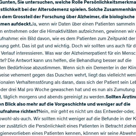
 Gunten, Sie untersuchen, welche Rolle Persönlichkeitsmerkma
stlichkeit bei der Altersdemenz spielen. Solche Zusammenhä
 dem Grossteil der Forschung über Alzheimer, die biologische
men aufdeckt.
Ja, wenn wir Daten über einen Patienten sammeln
n entnehmen oder die Hirnaktivitäten aufzeichnen, gewinnen wir 
nahme: ein Bild davon, wie es dem Patienten zum Zeitpunkt der
ung geht. Das ist gut und wichtig. Doch wir sollten uns auch für 
n Verlauf interessieren. Was war der Alzheimerpatient für ein Mensc
kte? Die Antwort kann uns helfen, die Behandlung besser auf die
llen Bedürfnisse abzustimmen. Wenn sich ein Dementer in der Klin
weise vehement gegen das Duschen wehrt, liegt das vielleicht wen
ationalen Verhaltensstörung als daran, dass sich der Patient sein L
oder drei Mal pro Woche gewaschen hat und es nun als Zumutung
, täglich morgens und abends gereinigt zu werden.
Sollten Ärzti
en Blick also mehr auf die Vorgeschichte und weniger auf die
ufnahme richten?
Nein, mir geht es nicht um das Entweder-oder,
wohl-als-auch. Wir sollten nicht weniger auf die Befunde in der K
ber zusätzlich die Persönlichkeit eines Patienten in Betracht zieh
ygienevorlieben eines Patienten kennen, können wir seine Abwehr