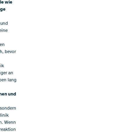
le wie
nge
 und
eine
den
h, bevor
ik
iger an
eben lang
nnen und
 sondern
linik
en. Wenn
reaktion