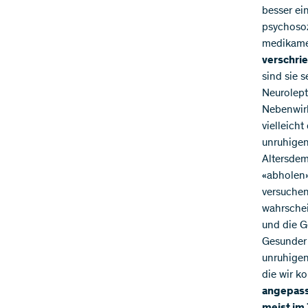
besser ei
psychosoz
medikame
verschri
sind sie 
Neurolept
Nebenwirk
vielleich
unruhigen
Altersdem
«abholen»
versuchen
wahrschei
und die G
Gesunder 
unruhigen
die wir ko
angepasst