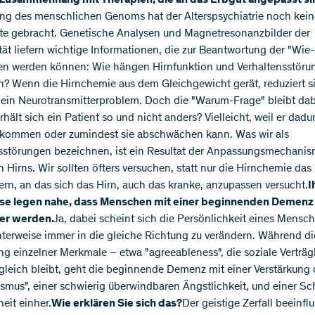
 Zusammenhang mit Therapien, die an das Erbgut angepasst si
ung des menschlichen Genoms hat der Alterspsychiatrie noch keine
tte gebracht. Genetische Analysen und Magnetresonanzbilder der
ität liefern wichtige Informationen, die zur Beantwortung der "Wie
n werden können: Wie hängen Hirnfunktion und Verhaltensstöru
 Wenn die Hirnchemie aus dem Gleichgewicht gerät, reduziert si
 ein Neurotransmitterproblem. Doch die "Warum-Frage" bleibt dab
hält sich ein Patient so und nicht anders? Vielleicht, weil er dadu
tkommen oder zumindest sie abschwächen kann. Was wir als
sstörungen bezeichnen, ist ein Resultat der Anpassungsmechani
n Hirns. Wir sollten öfters versuchen, statt nur die Hirnchemie da
ern, an das sich das Hirn, auch das kranke, anzupassen versucht.
I
se legen nahe, dass Menschen mit einer beginnenden Demenz
her werden.
Ja, dabei scheint sich die Persönlichkeit eines Mensc
nterweise immer in die gleiche Richtung zu verändern. Während di
g einzelner Merkmale – etwa "agreeableness", die soziale Verträgl
gleich bleibt, geht die beginnende Demenz mit einer Verstärkung 
ismus", einer schwierig überwindbaren Ängstlichkeit, und einer 
eit einher.
Wie erklären Sie sich das?
Der geistige Zerfall beeinflu