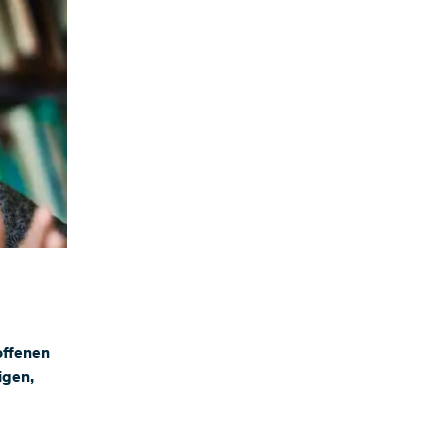
offenen
igen,