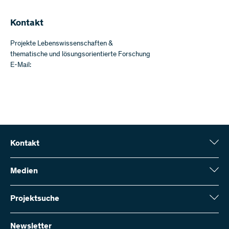
​​Kontakt
Projekte Lebenswissenschaften &
thematische und lösungsorientierte Forschung
E-Mail:
Kontakt
Schweizerischer Nationalfonds (SNF)
Wildhainweg 3
Medien
CH-3001 Bern
Medienauskünfte
Jahresbericht
Projektsuche
Kontakt aufnehmen
Zahlen und Daten
Rechnung senden
Hier finden Sie umfangreiche Informationen zu den vom SNF
bewilligten Forschungsprojekten und Förderbeiträgen:
Newsletter