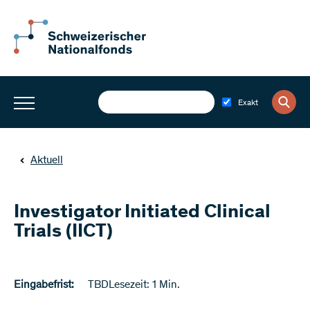
Exakt
Aktuell
Investigator Initiated Clinical
Trials (IICT)
Eingabefrist:
TBD
Lesezeit: 1 Min.