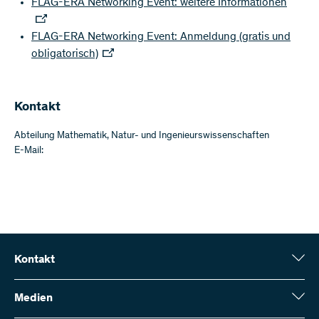
FLAG-ERA Networking Event: weitere Informationen
FLAG-ERA Networking Event: Anmeldung (gratis und
obligatorisch)
Kontakt
Abteilung Mathematik, Natur- und Ingenieurswissenschaften
E-Mail:
Kontakt
Schweizerischer Nationalfonds (SNF)
Wildhainweg 3
Medien
CH-3001 Bern