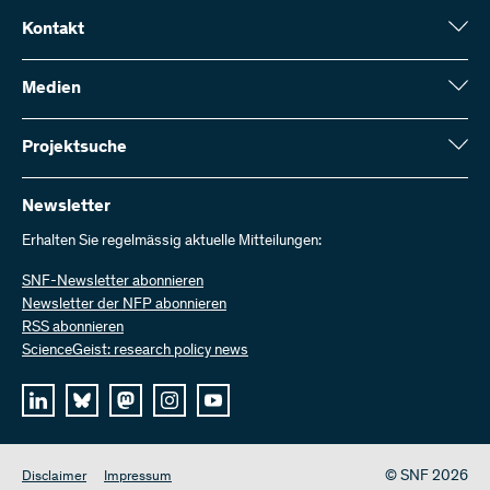
Kontakt
Schweizerischer Nationalfonds (SNF)
Wildhainweg 3
Medien
CH-3001 Bern
Medienauskünfte
Jahresbericht
Projektsuche
Kontakt aufnehmen
Zahlen und Daten
Rechnung senden
Hier finden Sie umfangreiche Informationen zu den vom SNF
bewilligten Forschungsprojekten und Förderbeiträgen:
Newsletter
Bei uns arbeiten
Offene Stellen
Erhalten Sie regelmässig aktuelle Mitteilungen:
Projektsuche
SNF-Newsletter abonnieren
Newsletter der NFP abonnieren
RSS abonnieren
ScienceGeist: research policy news
© SNF 2026
Disclaimer
Impressum