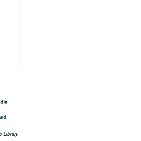
 die
aud
 Library