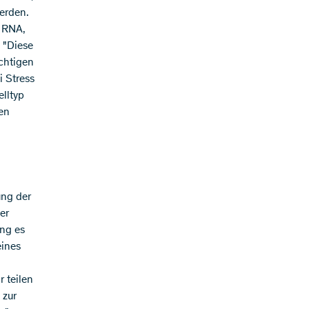
erden.
e RNA,
 "Diese
chtigen
i Stress
elltyp
en
ung der
er
ng es
eines
 teilen
 zur