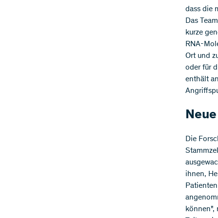
dass die 
Das Team 
kurze gen
RNA-Molek
Ort und z
oder für d
enthält a
Angriffsp
Neue 
Die Forsc
Stammzell
ausgewach
ihnen, He
Patienten
angenomme
können", 