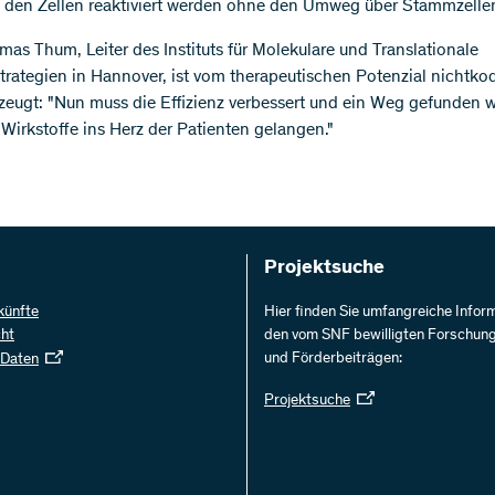
n den Zellen reaktiviert werden ohne den Umweg über Stammzellen
as Thum, Leiter des Instituts für Molekulare und Translationale
trategien in Hannover, ist vom therapeutischen Potenzial nichtko
eugt: "Nun muss die Effizienz verbessert und ein Weg gefunden 
 Wirkstoffe ins Herz der Patienten gelangen."
Projektsuche
künfte
Hier finden Sie umfangreiche Infor
cht
den vom SNF bewilligten Forschun
und Förderbeiträgen:
 Daten
Projektsuche