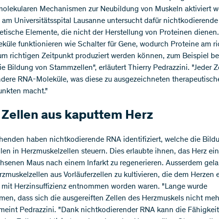
molekularen Mechanismen zur Neubildung von Muskeln aktiviert w
am Universitätsspital Lausanne untersucht dafür nichtkodierend
etische Elemente, die nicht der Herstellung von Proteinen dienen.
üle funktionieren wie Schalter für Gene, wodurch Proteine am ri
um richtigen Zeitpunkt produziert werden können, zum Beispiel be
ie Bildung von Stammzellen", erläutert Thierry Pedrazzini. "Jeder Z
ndere RNA-Moleküle, was diese zu ausgezeichneten therapeutisch
unkten macht."
Zellen aus kaputtem Herz
henden haben nichtkodierende RNA identifiziert, welche die Bild
en in Herzmuskelzellen steuern. Dies erlaubte ihnen, das Herz ein
senen Maus nach einem Infarkt zu regenerieren. Ausserdem gela
rzmuskelzellen aus Vorläuferzellen zu kultivieren, die dem Herzen 
 mit Herzinsuffizienz entnommen worden waren. "Lange wurde
n, dass sich die ausgereiften Zellen des Herzmuskels nicht mehr
meint Pedrazzini. "Dank nichtkodierender RNA kann die Fähigkeit