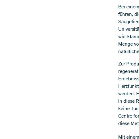
Bei einem 
führen, d
Säugetier
Universitä
wie Stamm
Menge vor
natürlich
Zur Produ
regenerat
Ergebniss
Herzfunk
werden. E
in diese 
keine Tum
Centre fo
diese Met
Mit einem