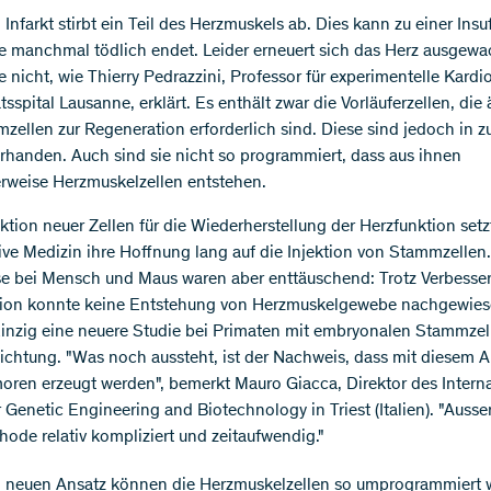
Infarkt stirbt ein Teil des Herzmuskels ab. Dies kann zu einer Insuf
ie manchmal tödlich endet. Leider erneuert sich das Herz ausgew
e nicht, wie Thierry Pedrazzini, Professor für experimentelle Kard
tsspital Lausanne, erklärt. Es enthält zwar die Vorläuferzellen, die
zellen zur Regeneration erforderlich sind. Diese sind jedoch in z
handen. Auch sind sie nicht so programmiert, dass aus ihnen
erweise Herzmuskelzellen entstehen.
ktion neuer Zellen für die Wiederherstellung der Herzfunktion setz
ive Medizin ihre Hoffnung lang auf die Injektion von Stammzellen.
e bei Mensch und Maus waren aber enttäuschend: Trotz Verbesse
tion konnte keine Entstehung von Herzmuskelgewebe nachgewie
inzig eine neuere Studie bei Primaten mit embryonalen Stammzel
Richtung. "Was noch aussteht, ist der Nachweis, dass mit diesem 
oren erzeugt werden", bemerkt Mauro Giacca, Direktor des Interna
r Genetic Engineering and Biotechnology in Triest (Italien). "Ausse
hode relativ kompliziert und zeitaufwendig."
 neuen Ansatz können die Herzmuskelzellen so umprogrammiert 