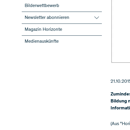
Bilderwettbewerb
Newsletter abonnieren
SNF-Newsletter abonnieren
Magazin Horizonte
Newsletter der NFP abonnieren
Medienauskünfte
ScienceGeist
21.10.201
Zumindes
Bildung 
Informati
​(Aus "Ho