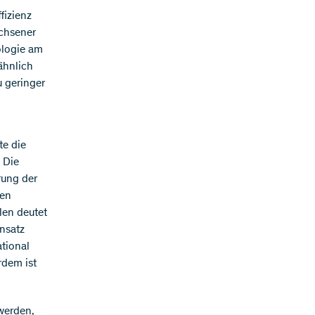
fizienz
achsener
iologie am
 ähnlich
u geringer
te die
 Die
rung der
sen
len deutet
Ansatz
tional
rdem ist
werden,