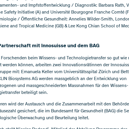
amenten- und Impfstoffentwicklung / Diagnostik: Barbara Rath, 
e Safety Initiative (A) and Université Bourgogne Franche Comté (
miologie / Öffentliche Gesundheit: Annelies Wilder-Smith, Lond
giene and Tropical Medicine (GB) & Lee Kong Chian School of Med
Partnerschaft mit Innosuisse und dem BAG
 Forschenden beim Wissens- und Technologietransfer so gut wie
zt werden können, arbeiten zwei Innovationsrätinnen der Innosuiss
ruppe mit: Emanuela Keller vom Universitätsspital Zürich und Bett
LIN Biosystems AG werden massgeblich an der Entwicklung von
ezogenen und massgeschneiderten Massnahmen für den Wissens-
etransfer beteiligt sein.
ren wird der Austausch und die Zusammenarbeit mit den Behörd
usezahl gesichert, die im Bundesamt für Gesundheit (BAG) die Se
ogische Überwachung und Beurteilung leitet.