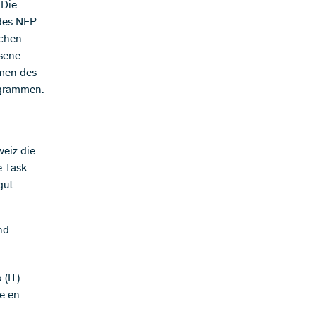
 Die
 des NFP
achen
esene
emen des
ogrammen.
weiz die
e Task
gut
nd
 (IT)
he en