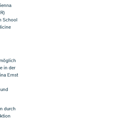
Vienna
FR)
on School
icine
 möglich
e in der
ina Ernst
 und
en durch
ktion