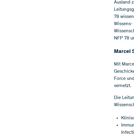
Ausland z
Leitungsg
78 wissen
Wissens- 
Wissensch
NFP 78 u
Marcel 
Mit Marce
Geschicke
Force und
vernetzt.
Die Leitu
Wissensch
Klinis
Immuno
Infect