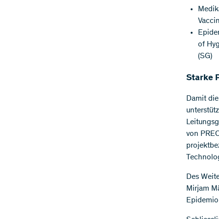
Medik
Vaccin
Epide
of Hy
(SG)
Starke 
Damit die
unterstüt
Leitungsg
von PREC
projektb
Technologi
Des Weite
Mirjam Mä
Epidemiol