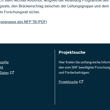
ich stellt Nicolas Rodondi, Mitglied der Abteilung Programme des
srats, den Brückenschlag zwischen der Leitungsgruppe und dem
m Forschungsrat sicher.
ungsgruppe des NFP 78
(PDF)
Projektsuche
künfte
Hier finden Sie umfangreiche Infor
cht
den vom SNF bewilligten Forschun
und Förderbeiträgen:
 Daten
Projektsuche