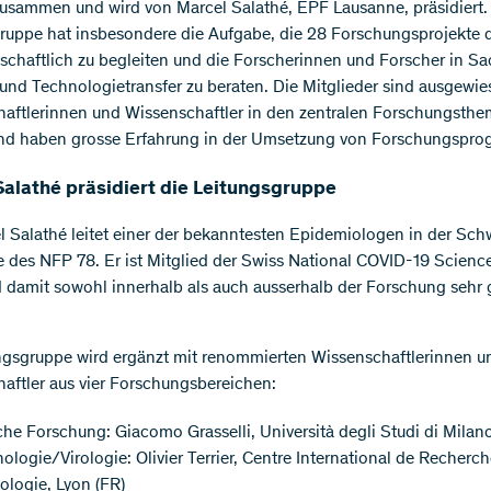
usammen und wird von Marcel Salathé, EPF Lausanne, präsidiert.
ruppe hat insbesondere die Aufgabe, die 28 Forschungsprojekte
schaftlich zu begleiten und die Forscherinnen und Forscher in S
und Technologietransfer zu beraten. Die Mitglieder sind ausgewi
aftlerinnen und Wissenschaftler in den zentralen Forschungsth
nd haben grosse Erfahrung in der Umsetzung von Forschungspr
Salathé präsidiert die Leitungsgruppe
l Salathé leitet einer der bekanntesten Epidemiologen in der Sch
 des NFP 78. Er ist Mitglied der Swiss National COVID-19 Scienc
 damit sowohl innerhalb als auch ausserhalb der Forschung sehr 
ngsgruppe wird ergänzt mit renommierten Wissenschaftlerinnen u
aftler aus vier Forschungsbereichen:
che Forschung: Giacomo Grasselli, Università degli Studi di Milano
logie/Virologie: Olivier Terrier, Centre International de Recherc
iologie, Lyon (FR)