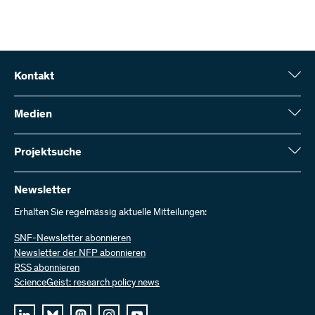
Kontakt
Schweizerischer Nationalfonds (SNF)
Wildhainweg 3
Medien
CH-3001 Bern
Medienauskünfte
Jahresbericht
Projektsuche
Kontakt aufnehmen
Zahlen und Daten
Rechnung senden
Hier finden Sie umfangreiche Informationen zu den vom SNF
bewilligten Forschungsprojekten und Förderbeiträgen:
Newsletter
Bei uns arbeiten
Offene Stellen
Erhalten Sie regelmässig aktuelle Mitteilungen:
Projektsuche
SNF-Newsletter abonnieren
Newsletter der NFP abonnieren
RSS abonnieren
ScienceGeist: research policy news