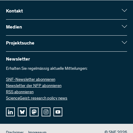
Kontakt
Schweizerischer Nationalfonds (SNF)
Wildhainweg 3
Medien
CH-3001 Bern
Medienauskünfte
Jahresbericht
Projektsuche
Kontakt aufnehmen
Zahlen und Daten
Rechnung senden
Hier finden Sie umfangreiche Informationen zu den vom SNF
bewilligten Forschungsprojekten und Förderbeiträgen:
Newsletter
Bei uns arbeiten
Offene Stellen
Erhalten Sie regelmässig aktuelle Mitteilungen:
Projektsuche
SNF-Newsletter abonnieren
Newsletter der NFP abonnieren
RSS abonnieren
ScienceGeist: research policy news
© SNF 2026
Disclaimer
Impressum