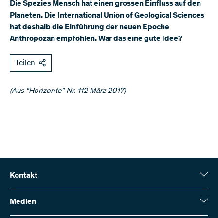
Die Spezies Mensch hat einen grossen Einfluss auf den
Planeten. Die International Union of Geological Sciences
hat deshalb die Einführung der neuen Epoche
Anthropozän empfohlen. War das eine gute Idee?
Teilen
(Aus "Horizonte" Nr. 112 März 2017)
Kontakt
Schweizerischer Nationalfonds (SNF)
Wildhainweg 3
Medien
CH-3001 Bern
Medienauskünfte