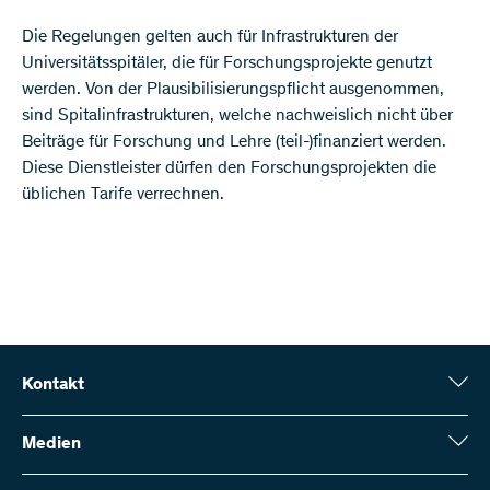
Die Regelungen gelten auch für Infrastrukturen der
Universitätsspitäler, die für Forschungsprojekte genutzt
werden. Von der Plausibilisierungspflicht ausgenommen,
sind Spitalinfrastrukturen, welche nachweislich nicht über
Beiträge für Forschung und Lehre (teil-)finanziert werden.
Diese Dienstleister dürfen den Forschungsprojekten die
üblichen Tarife verrechnen.​​
Kontakt
Schweizerischer Nationalfonds (SNF)
Wildhainweg 3
Medien
CH-3001 Bern
Medienauskünfte