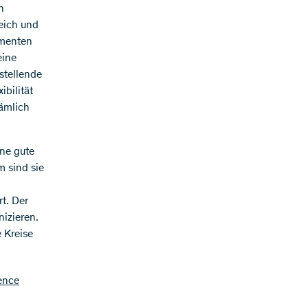
n
eich und
umenten
eine
hstellende
bilität
nämlich
ine gute
 sind sie
t. Der
izieren.
e Kreise
ence