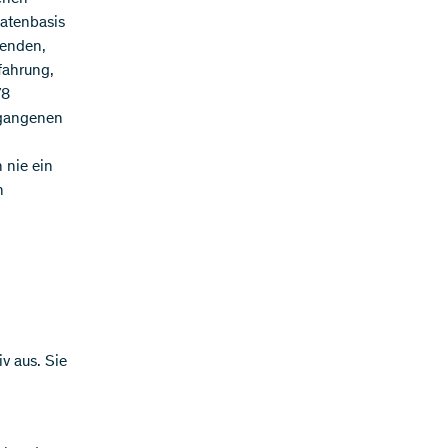
atenbasis
henden,
rfahrung,
78
rgangenen
 nie ein
n
v aus. Sie