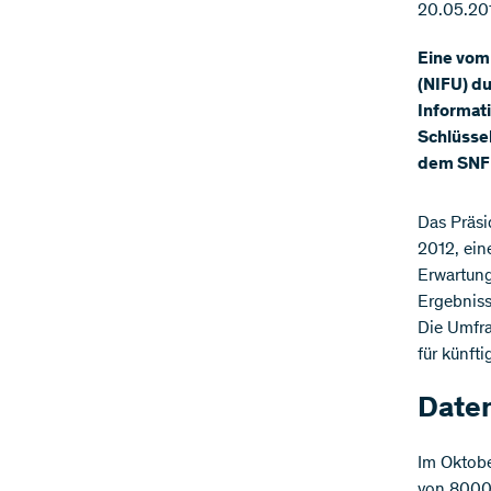
20.05.20
Eine vom 
(NIFU) d
Informat
Schlüsse
dem SNF 
​Das Präs
2012, ein
Erwartung
Ergebniss
Die Umfra
für künft
Daten
Im Oktobe
von 8000 