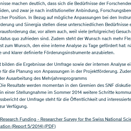
nisse machen deutlich, dass sich die Bedürfnisse der Forschende
iden, und zwar je nach institutioneller Anbindung, Forschungsber
her Position. In Bezug auf mögliche Anpassungen bei den Instr
rderung und Sinergia stellen diese unterschiedlichen Bedürfnisse 
rausforderung dar, vor allem auch, weil viele (erfolgreiche) Gesuc
tatus quo zufrieden sind. Zudem steht der Wunsch nach mehr Flexi
st zum Wunsch, den eine interne Analyse zu Tage gefördert hat: 
e und klarer definierte Förderungsinstrumente anzubieten.
 bilden die Ergebnisse der Umfrage sowie der internen Analyse e
 für die Planung von Anpassungen in der Projektförderung. Zudem
der Ausarbeitung des Mehrjahresprogramms
. Die Resultate werden momentan in den Gremien des SNF diskutier
in einer Stellungnahme im Sommer 2014 weitere Schritte kommun
ssbericht der Umfrage steht für die Öffentlichkeit und interessiert
 zur Verfügung.
Research Funding - Researcher Survey for the Swiss National Sci
ation (Report 5/2014)
(PDF)