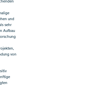
schenden
malige
sehen und
ls sehr
den Aufbau
Forschung
rojekten,
endung von
itiv
nftige
agten