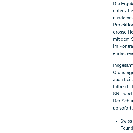
Die Ergeb
untersche
akademisc
Projektfö
grosse He
mit dem S
im Kontra
einfacher
Insgesamt
Grundlage
auch bei 
hilfreich
SNF wird 
Der Schlu
ab sofort
Swiss 
Found