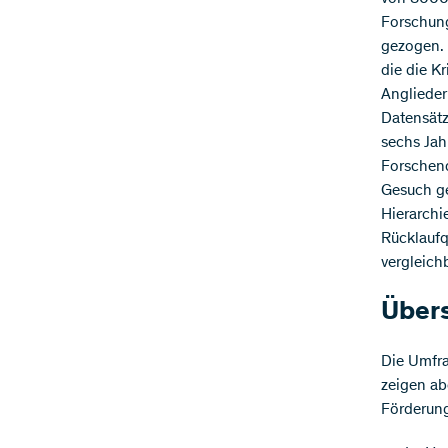
Forschung
gezogen.
die die Kr
Anglieder
Datensätz
sechs Jah
Forschend
Gesuch ge
Hierarchi
Rücklaufq
vergleich
Übers
Die Umfra
zeigen ab
Förderung