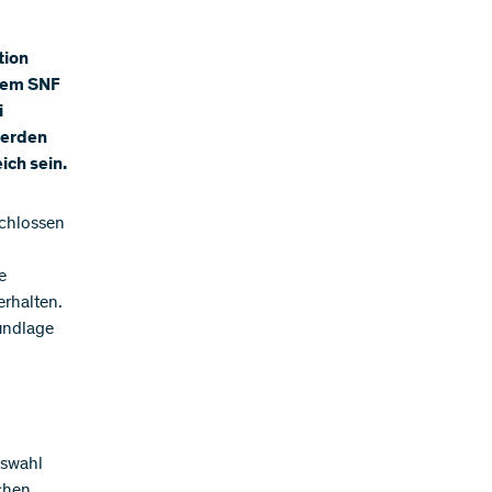
tion
 dem SNF
i
werden
ich sein.
schlossen
e
erhalten.
undlage
uswahl
chen