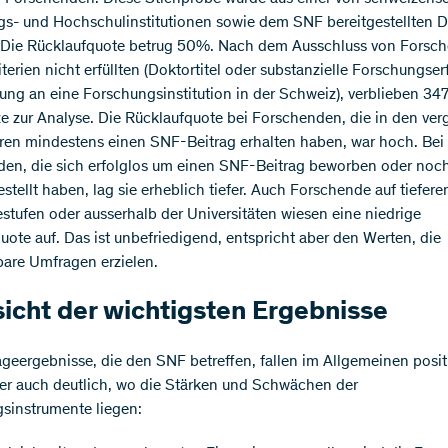
s- und Hochschulinstitutionen sowie dem SNF bereitgestellten D
 Die Rücklaufquote betrug 50%. Nach dem Ausschluss von Forsc
iterien nicht erfüllten (Doktortitel oder substanzielle Forschungse
ung an eine Forschungsinstitution in der Schweiz), verblieben 34
e zur Analyse. Die Rücklaufquote bei Forschenden, die in den ve
ren mindestens einen SNF-Beitrag erhalten haben, war hoch. Bei
en, die sich erfolglos um einen SNF-Beitrag beworben oder noch
stellt haben, lag sie erheblich tiefer. Auch Forschende auf tiefere
estufen oder ausserhalb der Universitäten wiesen eine niedrige
uote auf. Das ist unbefriedigend, entspricht aber den Werten, die
bare Umfragen erzielen.
icht der wichtigsten Ergebnisse
geergebnisse, die den SNF betreffen, fallen im Allgemeinen positi
er auch deutlich, wo die Stärken und Schwächen der
sinstrumente liegen: