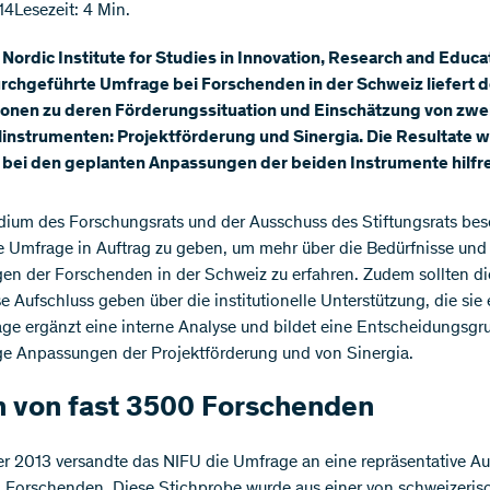
14
Lesezeit: 4 Min.
Nordic Institute for Studies in Innovation, Research and Educa
urchgeführte Umfrage bei Forschenden in der Schweiz liefert
ionen zu deren Förderungssituation und Einschätzung von zwe
linstrumenten: Projektförderung und Sinergia. Die Resultate 
bei den geplanten Anpassungen der beiden Instrumente hilfre
idium des Forschungsrats und der Ausschuss des Stiftungsrats be
e Umfrage in Auftrag zu geben, um mehr über die Bedürfnisse und
en der Forschenden in der Schweiz zu erfahren. Zudem sollten di
e Aufschluss geben über die institutionelle Unterstützung, die sie 
ge ergänzt eine interne Analyse und bildet eine Entscheidungsgr
ige Anpassungen der Projektförderung und von Sinergia.
 von fast 3500 Forschenden
r 2013 versandte das NIFU die Umfrage an eine repräsentative A
Forschenden. Diese Stichprobe wurde aus einer von schweizeris