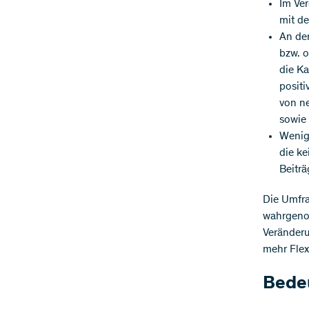
Im Ver
mit de
An der
bzw. o
die K
positi
von n
sowie 
Wenige
die ke
Beiträ
Die Umfra
wahrgenom
Veränderu
mehr Flex
Bede