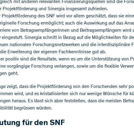
gleich mit anderen relevanten Finanzierungsquellen sind die For
r Projektförderung und Sinergia insgesamt zufrieden.
 Projektförderung des SNF wird vor allem geschätzt, dass sie ein
riginelle Forschung ermöglicht; auch die Auswirkung auf das An
arriere von Betragsempfängerinnen und Beitragsempfängern wird a
v eingestuft. Sinergia schnitt in Bezug auf die Möglichkeiten für 
euen nationalen Forschungsnetzwerken und die interdisziplinäre 
die Erweiterung der eigenen Fachkenntnisse gut ab.
r positiv sind die Resultate, wenn es um die Unterstützung von P
ine vorgängige Forschung verlangen, sowie um die flexible Verw
gen geht.
ge zeigt, dass die Projektförderung von den Forschenden sehr pos
men wird, und es kristallisierten sich nur wenige Wünsche für kü
ngen heraus. Es lässt sich aber feststellen, dass die meisten Befr
ibilität begrüssen würden.
utung für den SNF