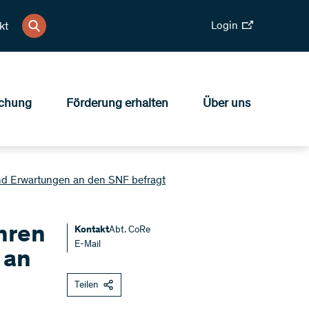
Login
kt
chung
Förderung erhalten
Über uns
und Erwartungen an den SNF befragt
hren
Kontakt
Abt. CoRe
E-Mail
 an
Teilen