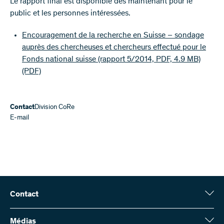
Le rapport final est disponible dès maintenant pour le
public et les personnes intéressées.
Encouragement de la recherche en Suisse – sondage
auprès des chercheuses et chercheurs effectué pour le
Fonds national suisse (rapport 5/2014, PDF, 4.9 MB)
(PDF)
Contact
Division CoRe
E-mail
Contact
Fonds national suisse (FNS)
Wildhainweg 3
Médias