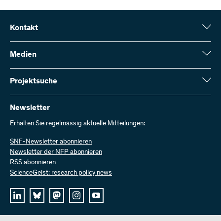
Kontakt
Schweizerischer Nationalfonds (SNF)
Wildhainweg 3
Medien
CH-3001 Bern
Medienauskünfte
Jahresbericht
Projektsuche
Kontakt aufnehmen
Zahlen und Daten
Rechnung senden
Hier finden Sie umfangreiche Informationen zu den vom SNF
bewilligten Forschungsprojekten und Förderbeiträgen:
Newsletter
Bei uns arbeiten
Offene Stellen
Erhalten Sie regelmässig aktuelle Mitteilungen:
Projektsuche
SNF-Newsletter abonnieren
Newsletter der NFP abonnieren
RSS abonnieren
ScienceGeist: research policy news