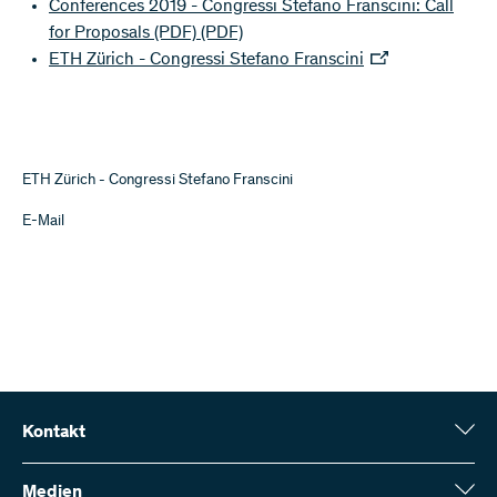
Conferences 2019 - Congressi Stefano Franscini: Call
for Proposals (PDF)
(PDF)
ETH Zürich - Congressi Stefano Franscini
ETH Zürich - Congressi Stefano Franscini
E-Mail
Kontakt
Schweizerischer Nationalfonds (SNF)
Wildhainweg 3
Medien