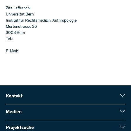
Zita Laffranchi
Universität Bern
Institut für Rechtsmedizin, Anthropologie
Murtenstrasse 26
3008 Bern
Tel.:
E-Mail:
Kontakt
Schweizerischer Nationalfonds (SNF)
Wildhainweg 3
Medien
CH-3001 Bern
Medienauskünfte
Jahresbericht
Projektsuche
Kontakt aufnehmen