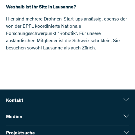
Weshalb ist Ihr Sitz in Lausanne?
Hier sind mehrere Drohnen-Start-ups ansässig, ebenso der
von der EPFL koordinierte Nationale
Forschungsschwerpunkt "Robotik". Für unsere
ausländischen Mitglieder ist die Schweiz sehr klein. Sie
besuchen sowohl Lausanne als auch Zürich.
Kontakt
Schweizerischer Nationalfonds (SNF)
Wildhainweg 3
Medien
CH-3001 Bern
Medienauskünfte
Jahresbericht
Projektsuche
Kontakt aufnehmen