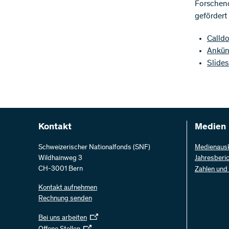
Forschend
gefördert
Calld
Ankün
Slides
Kontakt
Medien
Schweizerischer Nationalfonds (SNF)
Medienaus
Wildhainweg 3
Jahresberi
CH-3001 Bern
Zahlen und
Kontakt aufnehmen
Rechnung senden
Bei uns arbeiten