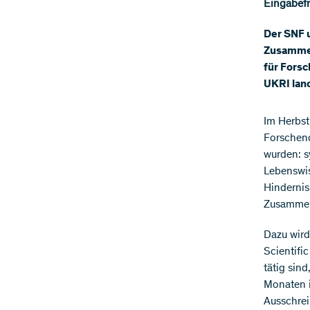
Eingabefri
Der SNF u
Zusammen
für Fors
UKRI lanc
Im Herbst
Forschend
wurden: s
Lebenswi
Hindernis
Zusammena
Dazu wird
Scientifi
tätig sin
Monaten i
Ausschrei