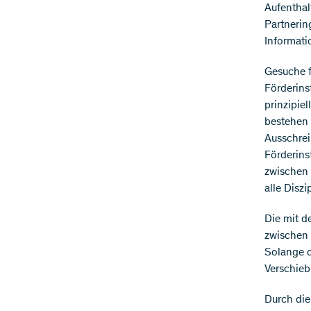
Aufenthal
Partnerin
Informati
Gesuche f
Förderins
prinzipie
bestehen 
Ausschrei
Förderins
zwischen 
alle Diszi
Die mit d
zwischen 
Solange d
Verschie
Durch die