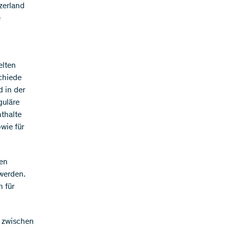
zerland
e
elten
chiede
 in der
guläre
nthalte
wie für
nen
werden.
 für
h zwischen