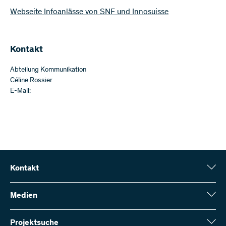
Webseite Infoanlässe von SNF und Innosuisse
Kontakt
Abteilung Kommunikation
Céline Rossier
E-Mail:
Kontakt
Schweizerischer Nationalfonds (SNF)
Wildhainweg 3
Medien
CH-3001 Bern
Medienauskünfte
Jahresbericht
Projektsuche
Kontakt aufnehmen