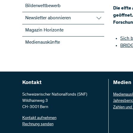
Bilderwettbewerb
Die elfte
geöffnet.
Newsletter abonnieren
Forschun
SNF-Newsletter abonnieren
Magazin Horizonte
Newsletter der NFP abonnieren
Sich 
Medienauskünfte
ScienceGeist
BRID
Kontakt
Medien
Schweizerischer Nationalfonds (SNF)
Medienaus
Wildhainweg 3
Jahresberi
CH-3001 Bern
Zahlen und
Kontakt aufnehmen
Rechnung senden