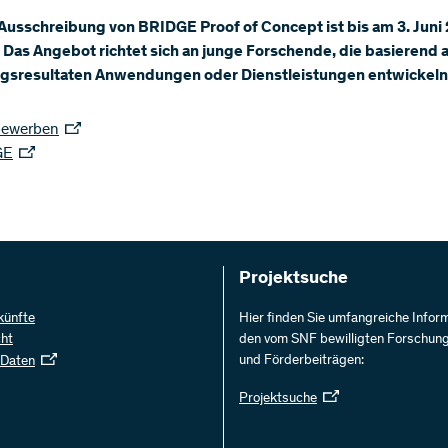
 Ausschreibung von BRIDGE Proof of Concept ist bis am 3. Juni
 Das Angebot richtet sich an junge Forschende, die basierend a
gsresultaten Anwendungen oder Dienstleistungen entwickeln
bewerben
GE
Projektsuche
künfte
Hier finden Sie umfangreiche Infor
cht
den vom SNF bewilligten Forschun
und Förderbeiträgen:
 Daten
Projektsuche