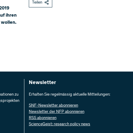
Teilen
 2019
uf ihren
 wollen.
Newsletter
mationen zu
Erhalten Sie regelmässig aktuelle Mitteilungen:
gsprojekten
SNF-Newsletter abonnieren
Newsletter der NFP abonnieren
RSS abonnieren
ScienceGeist: research policy news