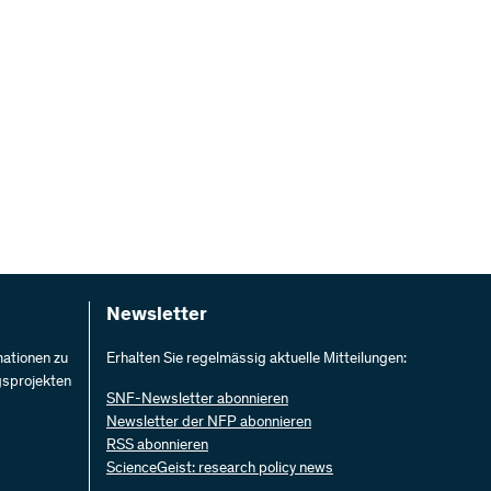
Newsletter
mationen zu
Erhalten Sie regelmässig aktuelle Mitteilungen:
gsprojekten
SNF-Newsletter abonnieren
Newsletter der NFP abonnieren
RSS abonnieren
ScienceGeist: research policy news