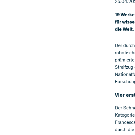
25.04.20
19 Werke
für wisse
die Welt,
Der durch
robotisch
prämierte
Streifzug
Nationalf
Forschung
Vier ers
Der Schna
Kategorie
Francesca
durch die