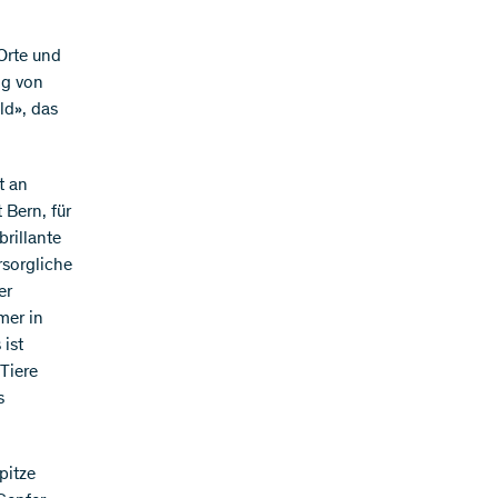
Orte und
ng von
ld», das
t an
 Bern, für
brillante
rsorgliche
er
mer in
 ist
Tiere
s
pitze