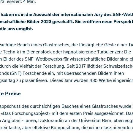
23
Lesezeit: 4 Min.
 haben es in die Auswahl der internationalen Jury des SNF-We
nschaftliche Bilder 2023 geschafft. Sie eröffnen neue Perspekt
 die uns umgibt.
sichtige Bauch eines Glasfrosches, die fürsorgliche Geste einer Tie
e Technik im Bienenstock oder hypnotisierende Turbulenzen: Die
n Bilder des SNF-Wettbewerbs für wissenschaftliche Bilder sind e
 durch die Vielfalt der Forschung. Seit 2017 lädt der Schweizerisc
onds (SNF) Forschende ein, mit überraschenden Bildern ihren
salltag zu präsentieren. Dieses Jahr wurden 435 Werke eingereich
te Preise
ppschuss des durchsichtigen Bauches eines Glasfrosches wurde 
 «Das Forschungsobjekt» mit dem ersten Preis ausgezeichnet. Das
 Angiolani-Larrea, Doktorandin an der Universität Bern, überzeugt
 «einfache, aber effektive Komposition», die «einen faszinierenden