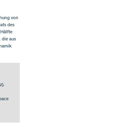
schung von
ats des
Hälfte
 die aus
ynamik
z).
space