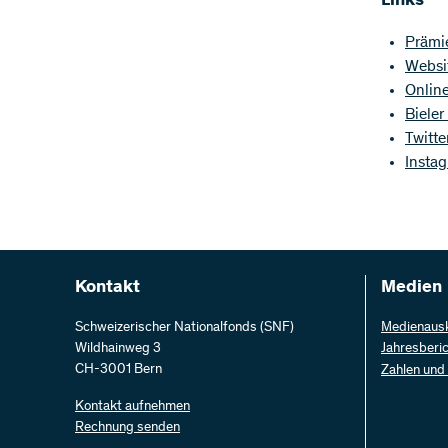
Links
Prämi
Websi
Online
Bieler
Twitt
Insta
Kontakt
Medien
Schweizerischer Nationalfonds (SNF)
Medienaus
Wildhainweg 3
Jahresberi
CH-3001 Bern
Zahlen und
Kontakt aufnehmen
Rechnung senden