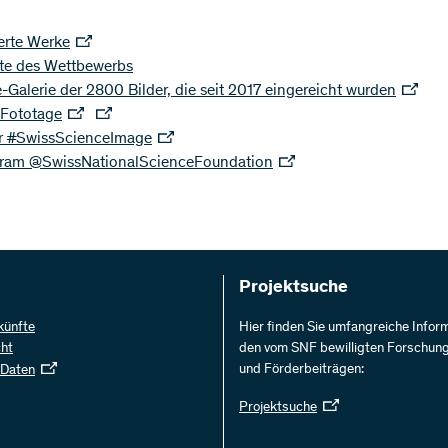
erte Werke
te des Wettbewerbs
-Galerie der 2800 Bilder, die seit 2017 eingereicht wurden
 Fototage
er #SwissScienceImage
gram @SwissNationalScienceFoundation
Projektsuche
künfte
Hier finden Sie umfangreiche Infor
cht
den vom SNF bewilligten Forschun
und Förderbeiträgen:
 Daten
Projektsuche