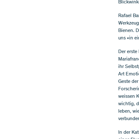
Blickwinke
Rafael Ba
Werkzeuge
Bienen. D
uns «in ei
Der erste
Mariafran
ihr Selbst
Art Emoti
Geste der
Forscheri
weissen K
wichtig, 
leben, wie
verbunde
In der Ka