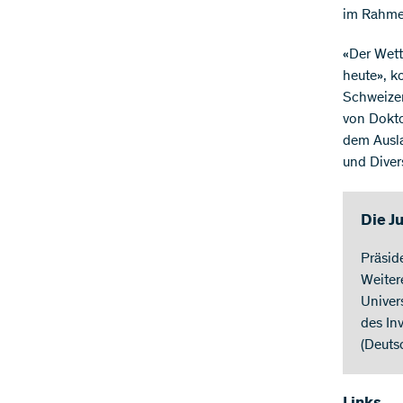
im Rahmen
«Der Wett
heute», k
Schweizer
von Dokto
dem Ausla
und Diver
Die J
Präside
Weiter
Univer
des In
(Deuts