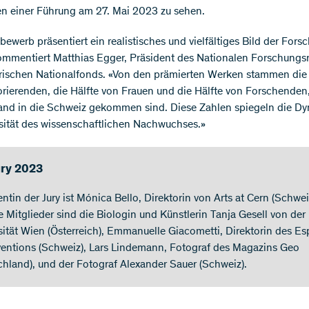
 einer Führung am 27. Mai 2023 zu sehen.
bewerb präsentiert ein realistisches und vielfältiges Bild der For
ommentiert Matthias Egger, Präsident des Nationalen Forschungsr
ischen Nationalfonds. «Von den prämierten Werken stammen die 
rierenden, die Hälfte von Frauen und die Hälfte von Forschenden,
nd in die Schweiz gekommen sind. Diese Zahlen spiegeln die D
sität des wissenschaftlichen Nachwuchses.»
ury 2023
ntin der Jury ist Mónica Bello, Direktorin von Arts at Cern (Schwei
e Mitglieder sind die Biologin und Künstlerin Tanja Gesell von der
sität Wien (Österreich), Emmanuelle Giacometti, Direktorin des E
ventions (Schweiz), Lars Lindemann, Fotograf des Magazins Geo
chland), und der Fotograf Alexander Sauer (Schweiz).