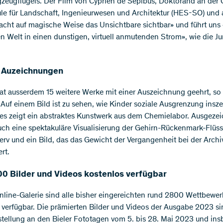
gzeugflügels. Der Film von Cyprien de Sepibus, Doktorand an der 
e für Landschaft, Ingenieurwesen und Architektur (HES-SO) und 
cht auf magische Weise das Unsichtbare sichtbar» und führt uns 
n Welt in einen dunstigen, virtuell anmutenden Strom», wie die Ju
 Auzeichnungen
hat ausserdem 15 weitere Werke mit einer Auszeichnung geehrt, so 
. Auf einem Bild ist zu sehen, wie Kinder soziale Ausgrenzung insze
es zeigt ein abstraktes Kunstwerk aus dem Chemielabor. Ausgeze
ch eine spektakuläre Visualisierung der Gehirn-Rückenmark-Flüss
rv und ein Bild, das das Gewicht der Vergangenheit bei der Archi
rt.
00 Bilder und Videos kostenlos verfügbar
Online-Galerie sind alle bisher eingereichten rund 2800 Wettbewer
 verfügbar. Die prämierten Bilder und Videos der Ausgabe 2023 si
stellung an den Bieler Fototagen vom 5. bis 28. Mai 2023 und in