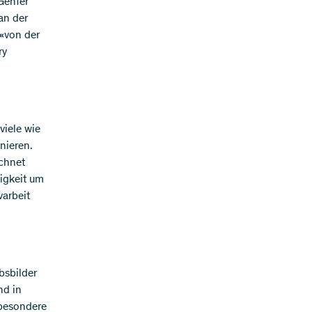
Genfer
an der
«von der
ry
viele wie
nieren.
ichnet
igkeit um
varbeit
bsbilder
nd in
sbesondere