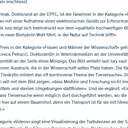
l» erschliesst.
rmak, Doktorand an der EPFL, ist der Gewinner in der Kategorie «
» mit einer Aufnahme eines elektronischen Geräts zur Erforschu
ie Jury zeigt sich beeindruckt von dem «qualitativ hochwertigen Bi
ne neue Biohybrid-Welt führt, in der Natur auf Technik trifft».
 Preis in der Kategorie «Frauen und Männer der Wissenschaft» geh
cesca Petrucci, Doktorandin in Veterinärmedizin an der Universität
porträt an der Seite eines Minipigs. Das Bild verleiht laut Jury «auf 
onen Ausdruck, die in der Wissenschaft selten Platz haben. Die fü
 Tierärztin mildert das oft kontroverse Thema der Tierversuche». D
n will mit dem Bild zeigen, «dass Medizin und Forschung nicht im
itteln und sterilen Umgebungen stattfinden». Und sie ergänzt: «Es
dass Tierversuche wenn möglich dort durchgeführt werden, wo die 
 hier auf einem Bauernhof, denn ein Transport ist für sie mit Stres
n.»
tegorie «Videos» siegt eine Visualisierung der Turbulenzen an der S