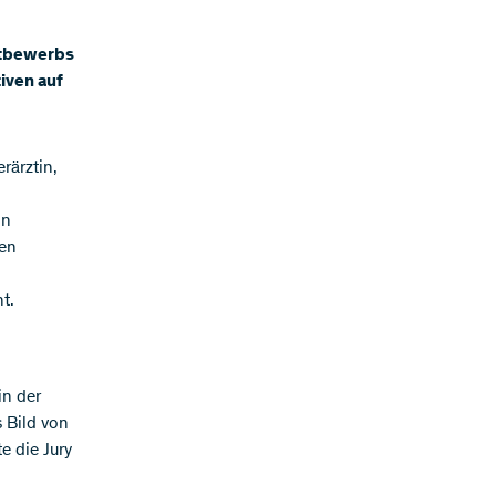
ttbewerbs
iven auf
rärztin,
in
hen
t.
in der
 Bild von
e die Jury