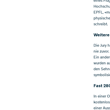
eines Flu
Hochschul
EPFL, «ma
physische
schreibt.
Weitere
Die Jury 
nie zuvor
Ein ander
wurden au
den Sehne
symbolisie
Fast 28
In einer 
kostenlos
einer Aus