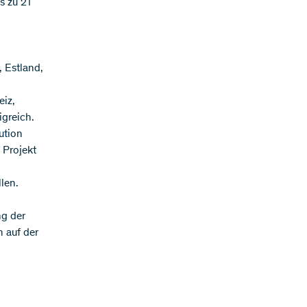
s zu 21
 Estland,
eiz,
greich.
ution
 Projekt
len.
ng der
 auf der