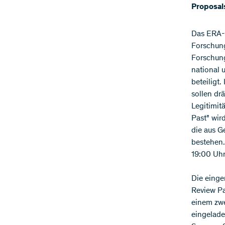
Proposals
Das ERA-N
Forschung
Forschung
national 
beteiligt
sollen dr
Legitimit
Past" wir
die aus G
bestehen.
19:00 Uhr
Die einge
Review Pa
einem zwe
eingelade