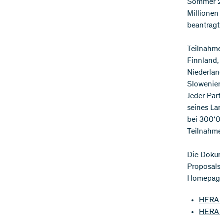
Sommer 20
Millionen
beantrag
Teilnahme
Finnland, 
Niederlan
Slowenien
Jeder Par
seines Lan
bei 300‘0
Teilnahme
Die Dokum
Proposals
Homepag
HERA 
HERA 