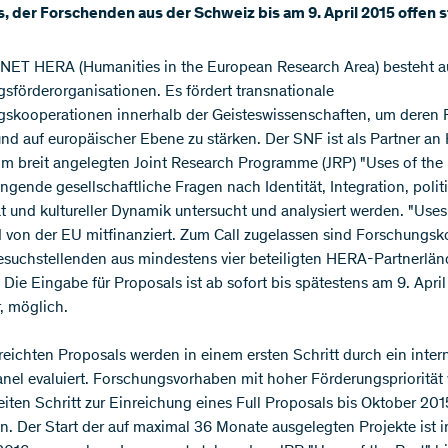
, der Forschenden aus der Schweiz bis am 9. April 2015 offen s
ET HERA (Humanities in the European Research Area) besteht a
sförderorganisationen. Es fördert transnationale
skooperationen innerhalb der Geisteswissenschaften, um deren P
und auf europäischer Ebene zu stärken. Der SNF ist als Partner a
. Im breit angelegten Joint Research Programme (JRP) "Uses of the
ängende gesellschaftliche Fragen nach Identität, Integration, polit
ät und kultureller Dynamik untersucht und analysiert werden. "Uses
d von der EU mitfinanziert. Zum Call zugelassen sind Forschungsk
esuchstellenden aus mindestens vier beteiligten HERA-Partnerlän
 Die Eingabe für Proposals ist ab sofort bis spätestens am 9. April
, möglich.
reichten Proposals werden in einem ersten Schritt durch ein inter
nel evaluiert. Forschungsvorhaben mit hoher Förderungspriorität
iten Schritt zur Einreichung eines Full Proposals bis Oktober 201
n. Der Start der auf maximal 36 Monate ausgelegten Projekte ist 