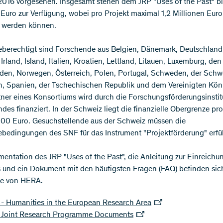
16 vorgesehen. Insgesamt stehen dem JRP "Uses of the Past" bi
 Euro zur Verfügung, wobei pro Projekt maximal 1,2 Millionen Euro
t werden können.
berechtigt sind Forschende aus Belgien, Dänemark, Deutschland,
Irland, Island, Italien, Kroatien, Lettland, Litauen, Luxemburg, den
den, Norwegen, Österreich, Polen, Portugal, Schweden, der Schw
, Spanien, der Tschechischen Republik und dem Vereinigten Köni
tner eines Konsortiums wird durch die Forschungsförderungsinstit
des finanziert. In der Schweiz liegt die finanzielle Obergrenze pro
00 Euro. Gesuchstellende aus der Schweiz müssen die
bedingungen des SNF für das Instrument "Projektförderung" erfül
entation des JRP "Uses of the Past", die Anleitung zur Einreichu
 und ein Dokument mit den häufigsten Fragen (FAQ) befinden sich
e von HERA.
- Humanities in the European Research Area
Joint Research Programme Documents