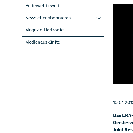
Bilderwettbewerb
Newsletter abonnieren
SNF-Newsletter abonnieren
Magazin Horizonte
Newsletter der NFP abonnieren
Medienauskünfte
ScienceGeist
15.01.201
Das ERA-
Geistesw
Joint Res