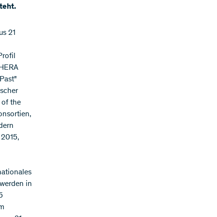
teht.
us 21
rofil
n HERA
 Past"
ischer
 of the
onsortien,
dern
 2015,
nationales
 werden in
5
im