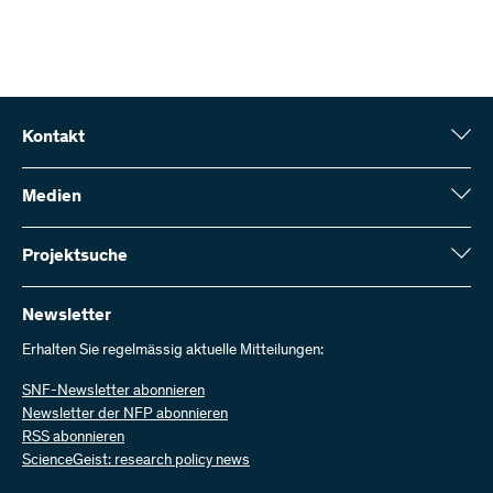
Kontakt
Schweizerischer Nationalfonds (SNF)
Wildhainweg 3
Medien
CH-3001 Bern
Medienauskünfte
Jahresbericht
Projektsuche
Kontakt aufnehmen
Zahlen und Daten
Rechnung senden
Hier finden Sie umfangreiche Informationen zu den vom SNF
bewilligten Forschungsprojekten und Förderbeiträgen:
Newsletter
Bei uns arbeiten
Offene Stellen
Erhalten Sie regelmässig aktuelle Mitteilungen:
Projektsuche
SNF-Newsletter abonnieren
Newsletter der NFP abonnieren
RSS abonnieren
ScienceGeist: research policy news