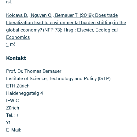
ist.
Kolcava D., Nguyen Q., Bernauer T. (2019): Does trade
liberalization lead to environmental burden shifting in the
global economy? (NFP 73); Hrsg.: Elsevier, Ecological
Economics
).
Kontakt
Prof. Dr. Thomas Bernauer
Institute of Science, Technology and Policy (ISTP)
ETH Zürich
Haldeneggsteig 4
IFW C
Zürich
Tel.: +
71
E-Mail: