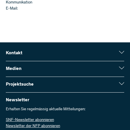
Kommunikation
E-Mail:
Kontakt
Schweizerischer Nationalfonds (SNF)
Wildhainweg 3
Medien
CH-3001 Bern
Medienauskünfte
Jahresbericht
Projektsuche
Kontakt aufnehmen
Zahlen und Daten
Rechnung senden
Hier finden Sie umfangreiche Informationen zu den vom SNF
bewilligten Forschungsprojekten und Förderbeiträgen:
Newsletter
Bei uns arbeiten
Offene Stellen
Erhalten Sie regelmässig aktuelle Mitteilungen:
Projektsuche
SNF-Newsletter abonnieren
Newsletter der NFP abonnieren