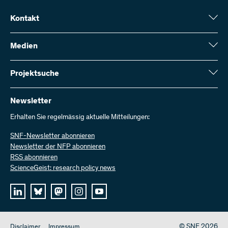
Kontakt
Schweizerischer Nationalfonds (SNF)
Wildhainweg 3
Medien
CH-3001 Bern
Medienauskünfte
Jahresbericht
Projektsuche
Kontakt aufnehmen
Zahlen und Daten
Rechnung senden
Hier finden Sie umfangreiche Informationen zu den vom SNF
bewilligten Forschungsprojekten und Förderbeiträgen:
Newsletter
Bei uns arbeiten
Offene Stellen
Erhalten Sie regelmässig aktuelle Mitteilungen:
Projektsuche
SNF-Newsletter abonnieren
Newsletter der NFP abonnieren
RSS abonnieren
ScienceGeist: research policy news
© SNF 2026
Disclaimer
Impressum