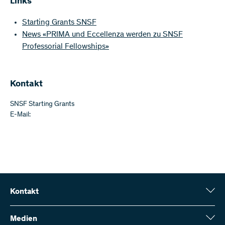
Links
Starting Grants SNSF
News «PRIMA und Eccellenza werden zu SNSF
Professorial Fellowships»
Kontakt
SNSF Starting Grants
E-Mail:
Kontakt
Schweizerischer Nationalfonds (SNF)
Wildhainweg 3
Medien