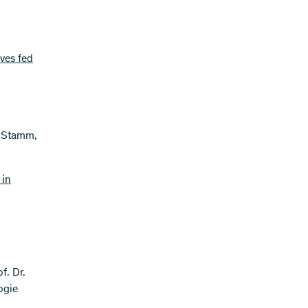
lves fed
n Stamm,
 in
f. Dr.
ogie