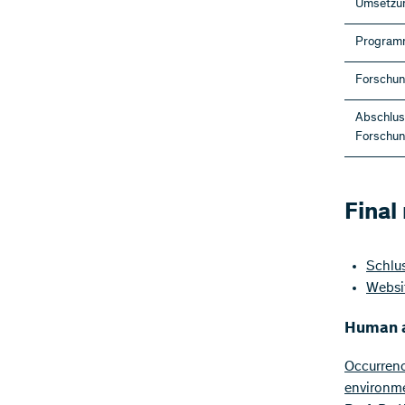
Umsetzun
Programm
Forschun
Abschlus
Forschun
Final
Schlus
Websit
Human a
Occurrenc
environm