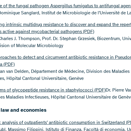
e of the fungal pathogen Aspergillus fumigatus to antifungal agen
 Dominique Sanglard, Institut de Microbiologie de l’Université de 
g intrinsic multidrug resistance to discover and expand the repert
cs active against mycobacterial pathogens
(PDF)
 Charles J. Thompson, Prof. Dr. Stephan Grzesiek, Biozentrum, Univ
vision of Molecular Microbiology
roaches to detect and circumvent antibiotic resistance in Pseud
sa
(PDF)
tian van Delden, Département de Médecine, Division des Maladies
ses, Hôpital Cantonal Universitaire, Genève
s of glycopeptide resistance in staphylococci
(PDF)
Dr. Pierre Va
des Maladies Infectieuses, Hôpital Cantonal Universitaire de Genè
, law and economies
analysis of outpatients’ antibiotic consumption in Switzerland
(P
ubl. Massimo Filippini, Istituto di Finanza, Facoltà di economia, U