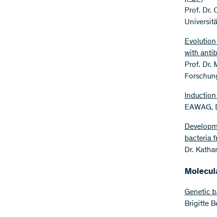
Prof. Dr. 
Universitä
Evolution
with anti
Prof. Dr.
Forschung
Induction 
EAWAG, 
Developme
bacteria 
Dr. Katha
Molecul
Genetic b
Brigitte B