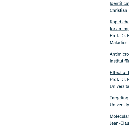
Identific
Christian 
Rapid char
for an im
Prof. Dr.
Maladies 
Antimicrob
Institut f
Effect of
Prof. Dr.
Universitä
Targeting 
University
Molecular
Jean-Claud