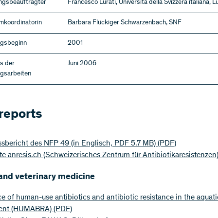
gsbeauftragter
Francesco Lurati, Università della Svizzera italiana, 
koordinatorin
Barbara Flückiger Schwarzenbach, SNF
gsbeginn
2001
s der
Juni 2006
gsarbeiten
 reports
sbericht des NFP 49 (in Englisch, PDF 5.7 MB)
(PDF)
e anresis.ch (Schweizerisches Zentrum für Antibiotikaresistenzen
nd veterinary medicine
e of human-use antibiotics and antibiotic resistance in the aquati
ent (HUMABRA)
(PDF)