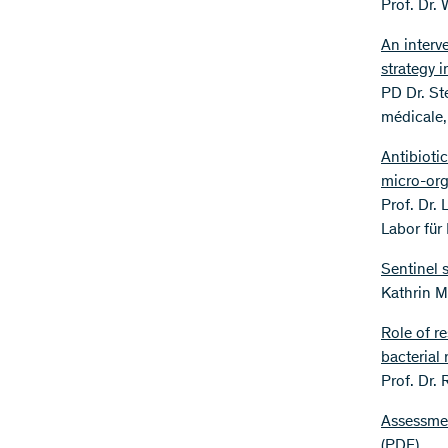
Prof. Dr.
An interv
strategy 
PD Dr. St
médicale,
Antibioti
micro-or
Prof. Dr.
Labor für
Sentinel 
Kathrin M
Role of r
bacterial
Prof. Dr. 
Assessment
(PDF)