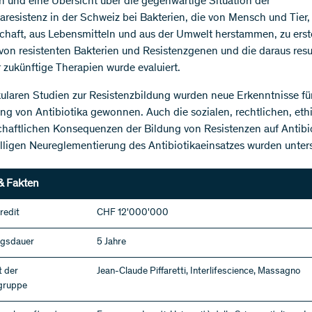
n und eine Übersicht über die gegenwärtige Situation der
karesistenz in der Schweiz bei Bakterien, die von Mensch und Tier,
chaft, aus Lebensmitteln und aus der Umwelt herstammen, zu erste
 von resistenten Bakterien und Resistenzgenen und die daraus resu
r zukünftige Therapien wurde evaluiert.
ularen Studien zur Resistenzbildung wurden neue Erkenntnisse für
ng von Antibiotika gewonnen. Auch die sozialen, rechtlichen, eth
chaftlichen Konsequenzen der Bildung von Resistenzen auf Antibi
fälligen Neureglementierung des Antibiotikaeinsatzes wurden unter
& Fakten
redit
CHF 12'000'000
ngsdauer
5 Jahre
t der
Jean-Claude Piffaretti, Interlifescience, Massagno
gruppe