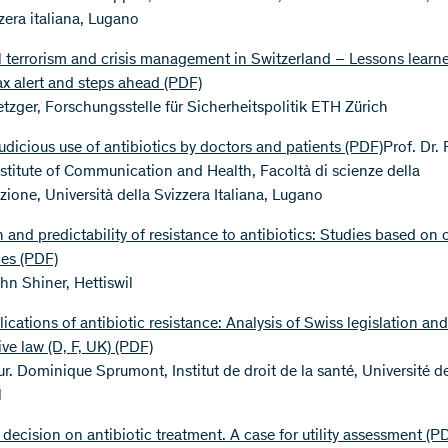
zera italiana, Lugano
l terrorism and crisis management in Switzerland – Lessons learn
ax alert and steps ahead
(PDF)
etzger, Forschungsstelle für Sicherheitspolitik ETH Zürich
udicious use of antibiotics by doctors and patients
(PDF)
Prof. Dr. 
nstitute of Communication and Health, Facoltà di scienze della
ione, Università della Svizzera Italiana, Lugano
n and predictability of resistance to antibiotics: Studies based on
ces
(PDF)
hn Shiner, Hettiswil
ications of antibiotic resistance: Analysis of Swiss legislation and
ve law (D, F, UK)
(PDF)
jur. Dominique Sprumont, Institut de droit de la santé, Université d
l
 decision on antibiotic treatment. A case for utility assessment
(P