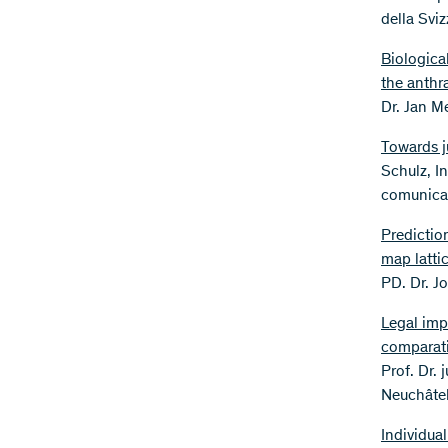
della Sviz
Biologica
the anthr
Dr. Jan M
Towards j
Schulz, I
comunicaz
Predictio
map latti
PD. Dr. Jo
Legal impl
comparati
Prof. Dr. 
Neuchâte
Individual