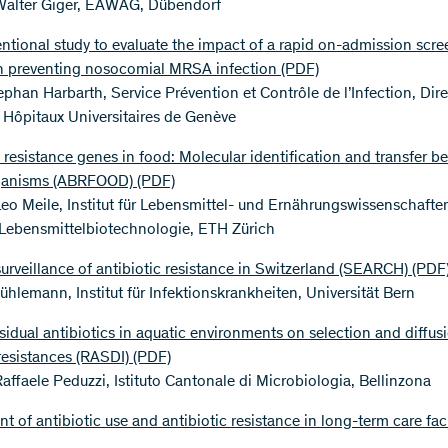
 Walter Giger, EAWAG, Dübendorf
entional study to evaluate the impact of a rapid on-admission scr
in preventing nosocomial MRSA infection
(PDF)
ephan Harbarth, Service Prévention et Contrôle de l’Infection, Dir
 Hôpitaux Universitaires de Genève
c resistance genes in food: Molecular identification and transfer 
ganisms (ABRFOOD)
(PDF)
 Leo Meile, Institut für Lebensmittel- und Ernährungswissenschaften
 Lebensmittelbiotechnologie, ETH Zürich
surveillance of antibiotic resistance in Switzerland (SEARCH)
(PDF
ühlemann, Institut für Infektionskrankheiten, Universität Bern
esidual antibiotics in aquatic environments on selection and diffus
 resistances (RASDI)
(PDF)
Raffaele Peduzzi, Istituto Cantonale di Microbiologia, Bellinzona
 of antibiotic use and antibiotic resistance in long-term care faci