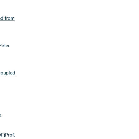
ed from
Peter
 coupled
e
DF)
Prof.