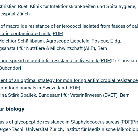
Christian Ruef, Klinik für Infektionskrankheiten und Spitalhygiene,
tsspital Zürich
 of macrolide resistance of enterococci isolated from faeces of ca
biotic contaminated milk
(PDF)
 Melchior Schällibaum, Agroscope Liebefeld-Posieux, Eidg.
sanstalt für Nutztiere & Milchwirtschaft (ALP), Bern
and spread of antibiotic resistance in livestock
(PDF)
Dr. Christia
Dübendorf
nt of an optimal strategy for monitoring antimicrobial resistance
from food animals in Switzerland
(PDF)
rina Stärk Spallek, Bundesamt für Veterinärwesen (BVET), Bern
ar biology
asis of glycopeptide resistance in Staphylococcus aureus
(PDF)
Pro
erger-Bächi, Universität Zürich, Institut für Medizinische Mikrobiol