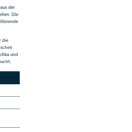
 aus der
llen. Die
ltierende
 die
ischen
otika und
sucht.