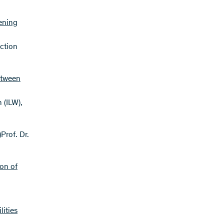
eening
ection
between
 (ILW),
)
Prof. Dr.
ion of
lities