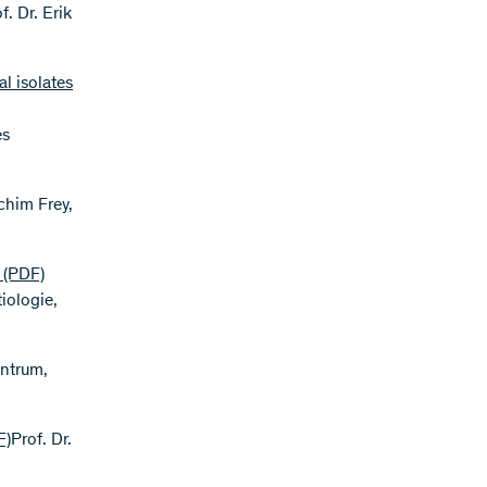
f. Dr. Erik
al isolates
es
achim Frey,
(PDF)
iologie,
entrum,
F)
Prof. Dr.