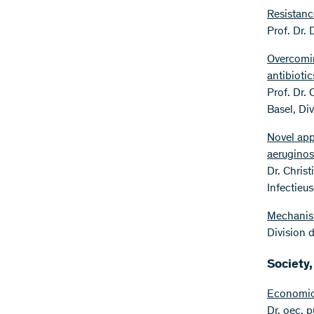
Resistanc
Prof. Dr.
Overcomin
antibioti
Prof. Dr.
Basel, Di
Novel app
aerugino
Dr. Chris
Infectieu
Mechanism
Division 
Society
Economic 
Dr. oec. p