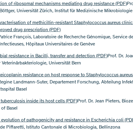
ation of ribosomal mechanisms mediating drug resistance
(PDF)
Pro
Böttger, Universität Zürich, Institut für Medizinische Mikrobiologie
acterisation of methicillin-resistant Staphylococcus aureus clinic
proved drug prescription
(PDF)
 Patrice François, Laboratoire de Recherche Génomique, Service d
Infectieuses, Hôpitaux Universitaires de Genève
ial resistance in Bacilli, transfer and detection
(PDF)
Prof. Dr. Jo
ür Veterinärbakteriologie, Universität Bern
 teicoplanin resistance on host response to Staphylococcus aureus
 Regine Landmann-Suter, Departement Forschung, Abteilung Infekt
tsspital Basel
tuberculosis inside its host cells
(PDF)
Prof. Dr. Jean Pieters, Bioz
 of Basel
 evolution of pathogenicity and resistance in Escherichia coli
(PD
e Piffaretti, Istituto Cantonale di Microbiologia, Bellinzona