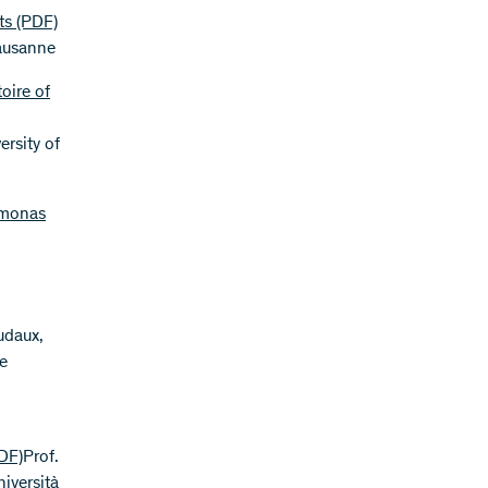
ts
(PDF)
Lausanne
oire of
ersity of
omonas
udaux,
ve
DF)
Prof.
niversità