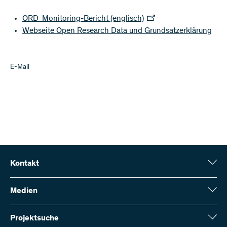
ORD-Monitoring-Bericht (englisch)
Webseite Open Research Data und Grundsatzerklärung
E-Mail
Kontakt
Schweizerischer Nationalfonds (SNF)
Wildhainweg 3
Medien
CH-3001 Bern
Medienauskünfte
Jahresbericht
Projektsuche
Kontakt aufnehmen