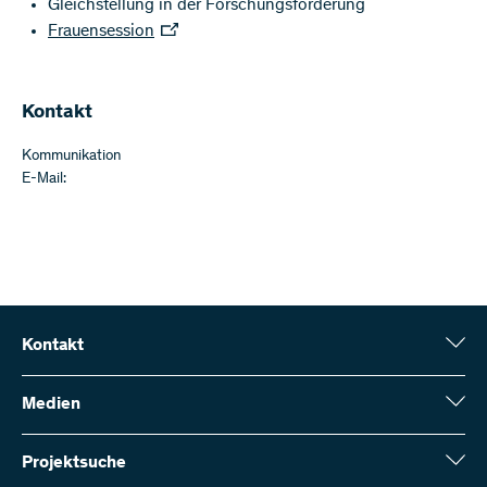
Gleichstellung in der Forschungsförderung
Frauensession
​Kontakt
Kommunikation
E-Mail:
Kontakt
Schweizerischer Nationalfonds (SNF)
Wildhainweg 3
Medien
CH-3001 Bern
Medienauskünfte
Jahresbericht
Projektsuche
Kontakt aufnehmen
Zahlen und Daten