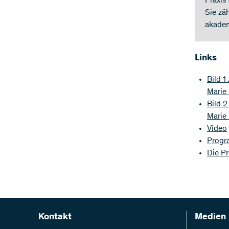
Praxis 
Sie zä
akadem
Links
Bild 1
Marie
Bild 2
Marie
Video
Progra
Die P
Kontakt
Medien