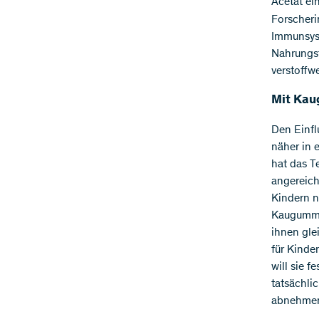
Acetat ei
Forscheri
Immunsys
Nahrungsf
verstoffw
Mit Kau
Den Einfl
näher in 
hat das T
angereich
Kindern n
Kaugummi.
ihnen gle
für Kinde
will sie 
tatsächli
abnehme