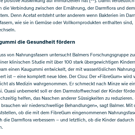
ne positive Auswirkung auf Immunzellen hat (*
). Damit verdeutlich
n die Verbindung zwischen der Ernährung, der Darmflora und dem
tem. Denn Acetat entsteht unter anderem wenn Bakterien im Dar
asern, wie sie in Gemüse oder Vollkornprodukten enthalten sind,
echseln.
gummi die Gesundheit fördern
uss von Nahrungsfasern untersucht Balmers Forschungsgruppe zur
einer klinischen Studie mit über 100 stark übergewichtigen Kinder
eam einen Kaugummi entwickelt, der mit wasserlöslichen Nahrung
ert ist – eine komplett neue Idee. Der Clou: Der «FibreGum» wird
icht als Medizin wahrgenommen. Er schmeckt nach Minze wie ei
 Quasi unbemerkt soll er den Darmstoffwechsel der Kinder förde
ichzeitig helfen, das Naschen anderer Süssigkeiten zu reduzieren.
r brauchen wir niederschwellige Behandlungen», sagt Balmer. Mit 
feststellen, ob die mit dem FibreGum eingenommenen Nahrungsfas
ch die Darmflora verbessern – und letztlich, ob die Kinder dadurch
n.