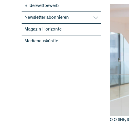
Bilderwettbewerb
Newsletter abonnieren
SNF-Newsletter abonnieren
Magazin Horizonte
Newsletter der NFP abonnieren
Medienauskünfte
ScienceGeist
© © SNF, S