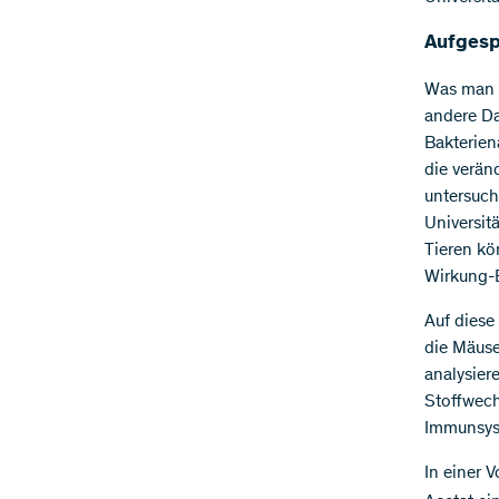
Aufgesp
Was man b
andere Da
Bakterien
die verän
untersuch
Universit
Tieren kö
Wirkung-B
Auf diese
die Mäuse
analysier
Stoffwech
Immunsys
In einer 