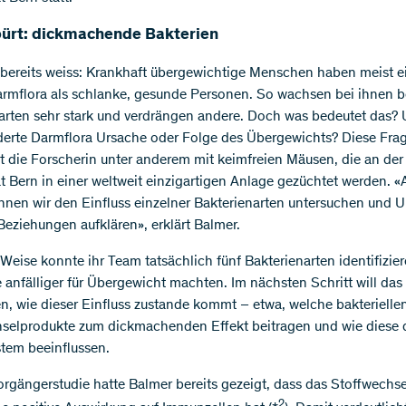
ürt: dickmachende Bakterien
ereits weiss: Krankhaft übergewichtige Menschen haben meist e
rmflora als schlanke, gesunde Personen. So wachsen bei ihnen 
arten sehr stark und verdrängen andere. Doch was bedeutet das? 
derte Darmflora Ursache oder Folge des Übergewichts? Diese Fra
t die Forscherin unter anderem mit keimfreien Mäusen, die an der
ät Bern in einer weltweit einzigartigen Anlage gezüchtet werden. 
nnen wir den Einfluss einzelner Bakterienarten untersuchen und 
eziehungen aufklären», erklärt Balmer.
 Weise konnte ihr Team tatsächlich fünf Bakterienarten identifizier
 anfälliger für Übergewicht machten. Im nächsten Schritt will da
en, wie dieser Einfluss zustande kommt – etwa, welche bakterielle
selprodukte zum dickmachenden Effekt beitragen und wie diese 
tem beeinflussen.
Vorgängerstudie hatte Balmer bereits gezeigt, dass das Stoffwechs
2