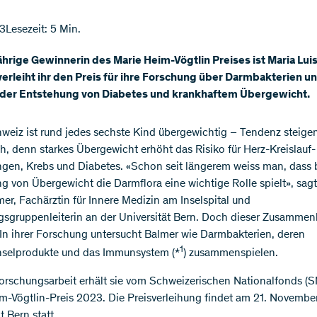
23
Lesezeit: 5 Min.
ährige Gewinnerin des Marie Heim-Vögtlin Preises ist Maria Lui
erleiht ihr den Preis für ihre Forschung über Darmbakterien u
i der Entstehung von Diabetes und krankhaftem Übergewicht.
hweiz ist rund jedes sechste Kind übergewichtig – Tendenz steigen
h, denn starkes Übergewicht erhöht das Risiko für Herz-Kreislauf-
gen, Krebs und Diabetes. «Schon seit längerem weiss man, dass 
g von Übergewicht die Darmflora eine wichtige Rolle spielt», sag
mer, Fachärztin für Innere Medizin am Inselspital und
sgruppenleiterin an der Universität Bern. Doch dieser Zusammen
In ihrer Forschung untersucht Balmer wie Darmbakterien, deren
1
hselprodukte und das Immunsystem (*
) zusammenspielen.
Forschungsarbeit erhält sie vom Schweizerischen Nationalfonds (
m-Vögtlin-Preis 2023. Die Preisverleihung findet am 21. Novembe
t Bern statt.