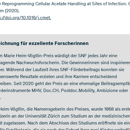
by Reprogramming Cellular Acetate Handling at Sites of Infection. C
m (2020).
s://doi.org/10.1016/j.cmet.
ichnung für exzellente Forscherinnen
m Marie Heim-Vögtlin-Preis würdigt der SNF jedes Jahr eine
ragende Nachwuchsforscherin. Die Gewinnerinnen sind inspiriere
der. Während der Laufzeit ihres SNF-Förderbeitrags konnten sie
enswerte Resultate erzielen und ihre Karriere entscheidend
reiben. Seit 2020 geht der Preis an eine ehemalige Beitragsempf
rderinstrumente MHV, Doc.CH, Postdoc.Mobility, Ambizione oder
.
Heim-Vögtlin, die Namensgeberin des Preises, wurde 1868 als erst
zerin an der Universität Zürich zum Studium an der medizinische
ät zugelassen. Nach dem Abschluss des Studiums eröffnete sie ei