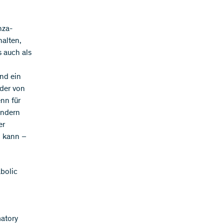
nza-
halten,
s auch als
end ein
der von
nn für
ondern
er
n kann –
bolic
matory