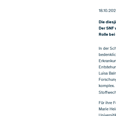
18.10.20
Die diesj
Der SNF v
Rolle be
In der Sc
bedenklic
Erkrankun
Entstehun
Luisa Bal
Forschung
komplex. 
Stoffwec
Für ihre 
Marie Hei
Universitä