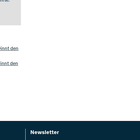
hrte.
winnt den
winnt den
Newsletter