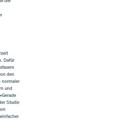
te die
m
zeit
n. Dafür
sfasern
 von den
n normaler
rn und
 «Gerade
der Studie
ern
 einfacher