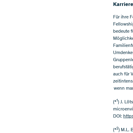
Karrier
Für ihre 
Fellowshi
bedeute f
Möglichke
Familienf
Umdenken»
Gruppenle
berufstät
auch für 
zeitinten
wenn man 
1
(*
) J. Lö
microenvi
DOI:
http
2
(*
) M.L.