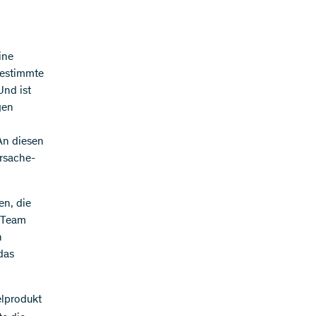
ine
bestimmte
Und ist
gen
«An diesen
Ursache-
en, die
s Team
n
das
elprodukt