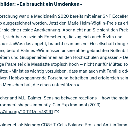
ebilder: «Es braucht ein Umdenken»
Forschung war die Medizinerin 2020 bereits mit einer SNF Eccelle
p ausgezeichnet worden. Jetzt den Marie Heim-Vögtlin-Preis zu er
ür sie eine riesige Anerkennung. Aber nicht nur: Sie sieht den Prei
it, sichtbar zu sein als Forscherin, die zugleich auch Ärztin und
rau ist. «Was das angeht, braucht es in unserer Gesellschaft dring
, betont Balmer. «Wir müssen unsere althergebrachten Rollenbil
itern und Gruppenleiterinnen an den Hochschulen anpassen.» De
ige Paare sei die Messlatte utopisch hoch – nicht nur für Mütter, s
Väter. «Mir ist es wichtig vorzuleben, dass man auch mit Familie od
siven Hobbys spannende Forschung betreiben und erfolgreich sei
Menschen hat, die einen unterstützen.»
tscher and M.L. Balmer: Sensing between reactions – how the meta
ronment shapes immunity. Clin Exp Immunol (2019).
s://doi.org/10.1111/cei.13291
 Balmer et. al: Memory CD8+ T Cells Balance Pro- and Anti-inflam