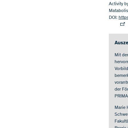
Activity 
Matabolis
DOI:
http
Ausze
Mit de
hervor
Vorbil
bemerk
vorant
der Fö
PRIMA
Marie 
Schwei
Fakult