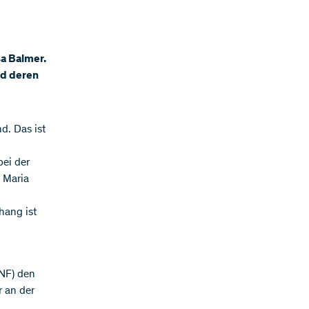
sa Balmer.
nd deren
d. Das ist
bei der
t Maria
hang ist
SNF) den
r an der