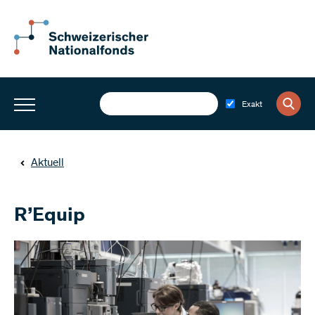
Exakt
Aktuell
R’Equip