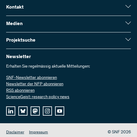
Kontakt
Schweizerischer Nationalfonds (SNF)
Wildhainweg 3
Medien
CH-3001 Bern
Medienauskünfte
Jahresbericht
Projektsuche
Kontakt aufnehmen
Zahlen und Daten
Rechnung senden
Hier finden Sie umfangreiche Informationen zu den vom SNF
bewilligten Forschungsprojekten und Förderbeiträgen:
Newsletter
Bei uns arbeiten
Offene Stellen
Erhalten Sie regelmässig aktuelle Mitteilungen:
Projektsuche
SNF-Newsletter abonnieren
Newsletter der NFP abonnieren
RSS abonnieren
ScienceGeist: research policy news
© SNF 2026
Disclaimer
Impressum