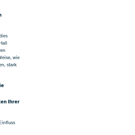
n
dies
Hall
ren
Weise, wie
n, stark
ie
en Ihrer
Einfluss