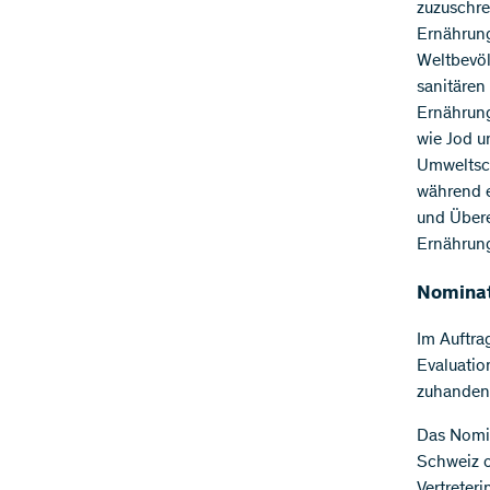
zuzuschre
Ernährung
Weltbevö
sanitären
Ernährung
wie Jod u
Umweltsch
während e
und Übere
Ernährung
Nominat
Im Auftra
Evaluatio
zuhanden 
Das Nomin
Schweiz o
Vertreteri