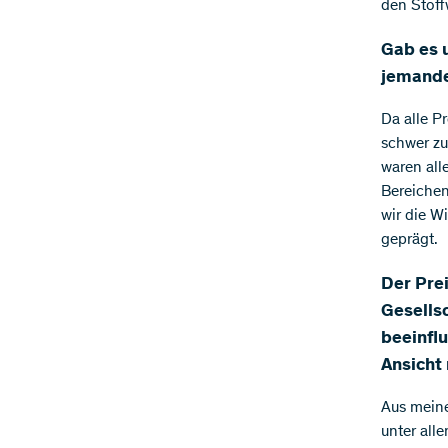
den Stoff
Gab es 
jemanden
Da alle P
schwer zu
waren all
Bereichen
wir die W
geprägt.
Der Prei
Gesells
beeinfl
Ansicht
Aus meine
unter all