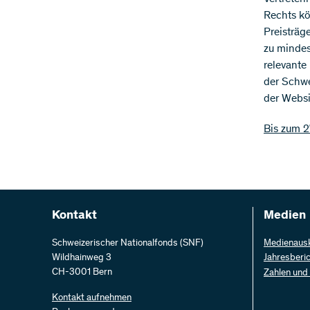
Rechts kö
Preisträg
zu mindes
relevante
der Schwe
der Websi
Bis zum 2
Kontakt
Medien
Schweizerischer Nationalfonds (SNF)
Medienaus
Wildhainweg 3
Jahresberi
CH-3001 Bern
Zahlen und
Kontakt aufnehmen