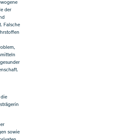
gewogene
le der
und
t. Falsche
hrstoffen
roblem,
mitteln
 gesunder
enschaft.
 die
strägerin
er
gen sowie
privaten