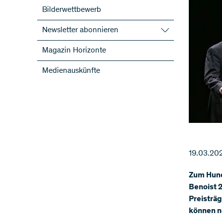
Bilderwettbewerb
Newsletter abonnieren
SNF-Newsletter abonnieren
Magazin Horizonte
Newsletter der NFP abonnieren
Medienauskünfte
ScienceGeist
19.03.20
Zum Hund
Benoist 2
Preisträ
können n