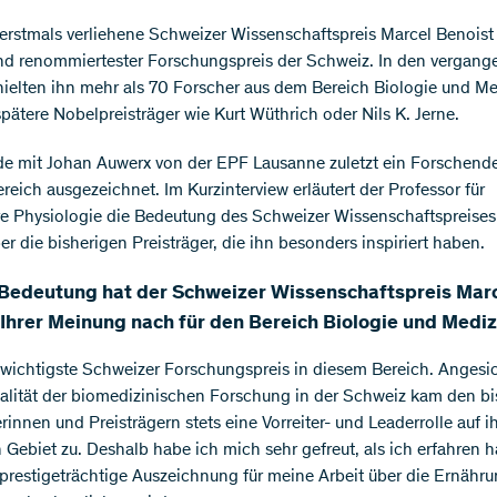
erstmals verliehene Schweizer Wissenschaftspreis Marcel Benoist g
und renommiertester Forschungspreis der Schweiz. In den vergan
hielten ihn mehr als 70 Forscher aus dem Bereich Biologie und Me
spätere Nobelpreisträger wie Kurt Wüthrich oder Nils K. Jerne.
e mit Johan Auwerx von der EPF Lausanne zuletzt ein Forschende
reich ausgezeichnet. Im Kurzinterview erläutert der Professor für
e Physiologie die Bedeutung des Schweizer Wissenschaftspreises
er die bisherigen Preisträger, die ihn besonders inspiriert haben.
Bedeutung hat der Schweizer Wissenschaftspreis Mar
 Ihrer Meinung nach für den Bereich Biologie und Mediz
r wichtigste Schweizer Forschungspreis in diesem Bereich. Angesi
lität der biomedizinischen Forschung in der Schweiz kam den bi
erinnen und Preisträgern stets eine Vorreiter- und Leaderrolle auf 
n Gebiet zu. Deshalb habe ich mich sehr gefreut, als ich erfahren 
 prestigeträchtige Auszeichnung für meine Arbeit über die Ernähr