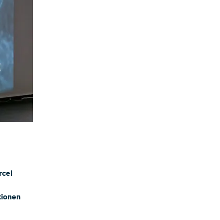
rcel
tionen