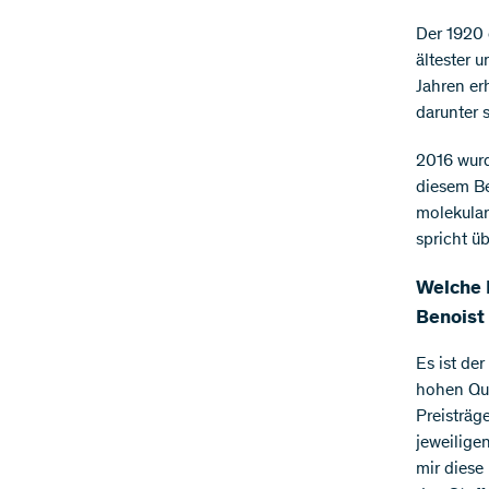
Der 1920 
ältester 
Jahren er
darunter 
2016 wurd
diesem Be
molekular
spricht üb
Welche 
Benoist
Es ist de
hohen Qua
Preisträg
jeweilige
mir diese