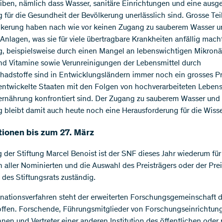
iben, nämlich dass Wasser, sanitäre Einrichtungen und eine aus
 für die Gesundheit der Bevölkerung unerlässlich sind. Grosse Tei
lkerung haben nach wie vor keinen Zugang zu sauberem Wasser 
 Anlagen, was sie für viele übertragbare Krankheiten anfällig mach
, beispielsweise durch einen Mangel an lebenswichtigen Mikronä
nd Vitamine sowie Verunreinigungen der Lebensmittel durch
adstoffe sind in Entwicklungsländern immer noch ein grosses P
ntwickelte Staaten mit den Folgen von hochverarbeiteten Lebens
rnährung konfrontiert sind. Der Zugang zu sauberem Wasser und
 bleibt damit auch heute noch eine Herausforderung für die Wiss
ionen bis zum 27. März
g der Stiftung Marcel Benoist ist der SNF dieses Jahr wiederum für
n aller Nominierten und die Auswahl des Preisträgers oder der Prei
des Stiftungsrats zuständig.
ationsverfahren steht der erweiterten Forschungsgemeinschaft d
ffen. Forschende, Führungsmitglieder von Forschungseinrichtun
nnen und Vertreter einer anderen Institution des öffentlichen oder 