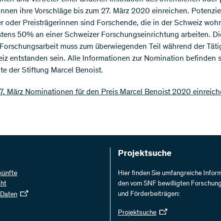
nnen ihre Vorschläge bis zum 27. März 2020 einreichen. Potenzie
er oder Preisträgerinnen sind Forschende, die in der Schweiz wo
tens 50% an einer Schweizer Forschungseinrichtung arbeiten. Di
 Forschungsarbeit muss zum überwiegenden Teil während der Tätig
iz entstanden sein. Alle Informationen zur Nomination befinden s
te der Stiftung Marcel Benoist.
7. März Nominationen für den Preis Marcel Benoist 2020 einreic
Projektsuche
künfte
Hier finden Sie umfangreiche Infor
cht
den vom SNF bewilligten Forschun
und Förderbeiträgen:
 Daten
Projektsuche