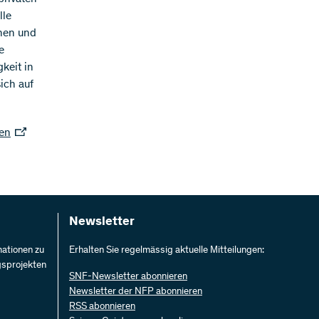
lle
hnen und
e
keit in
ich auf
hen
Newsletter
mationen zu
Erhalten Sie regelmässig aktuelle Mitteilungen:
gsprojekten
SNF-Newsletter abonnieren
Newsletter der NFP abonnieren
RSS abonnieren