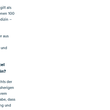
ilt als
genen 100
dizin –
r aus
 und
cel
in?
chts der
sherigen
ihrem
habe, dass
ung und