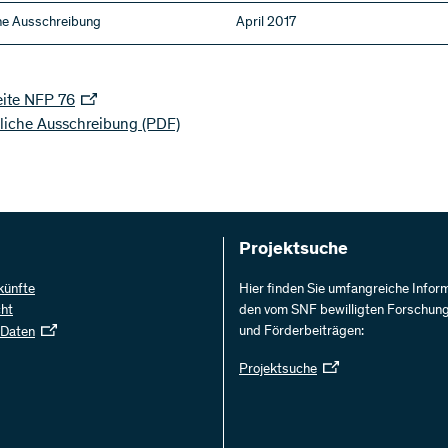
che Ausschreibung
April 2017
ite NFP 76
tliche Ausschreibung
(PDF)
Projektsuche
künfte
Hier finden Sie umfangreiche Infor
cht
den vom SNF bewilligten Forschun
und Förderbeiträgen:
 Daten
Projektsuche