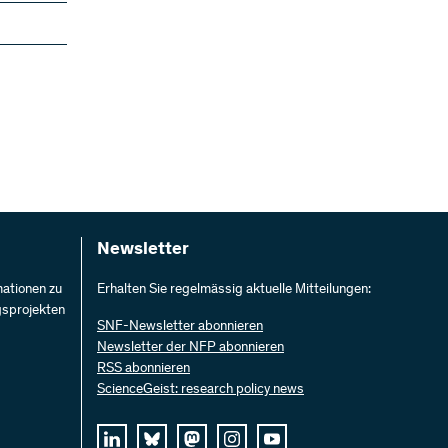
Newsletter
mationen zu
Erhalten Sie regelmässig aktuelle Mitteilungen:
gsprojekten
SNF-Newsletter abonnieren
Newsletter der NFP abonnieren
RSS abonnieren
ScienceGeist: research policy news