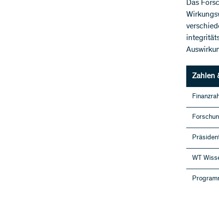
Das Fors
Wirkungsw
verschied
integritä
Auswirkun
Zahlen 
Finanzra
Forschu
Präsiden
WT Wisse
Program