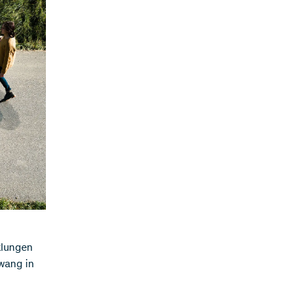
klungen
wang in