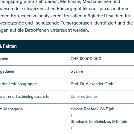
chungsprogramm zielt darauf, Merkmale, Mechanismen und
eisen der schweizerischen Fürsorgepolitik und -praxis in ihren
enen Kontexten zu analysieren. Es sollen mögliche Ursachen für
tsverletzende und -schützende Fürsorgepraxen identifiziert und die
gen auf die Betroffenen untersucht werden.
& Fakten
hmen
CHF 18'000’000
ngsdauer
5 Jahre
t der Leitungsgruppe
Prof. Dr. Alexander Grob
ns- und Technologietransfer
Dominik Büchel
m-Managerin
Yvonne Rosteck, SNF (ab
)
Stephanie Schönholzer, SNF (bis
)