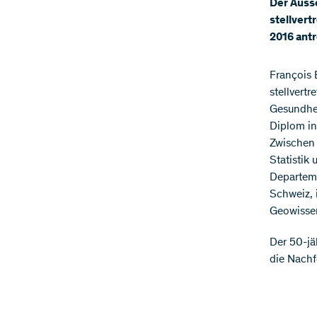
Der Auss
stellvert
2016 antr
François 
stellvertr
Gesundhei
Diplom in
Zwischen 
Statistik
Departeme
Schweiz, 
Geowissen
Der 50-jä
die Nachfo