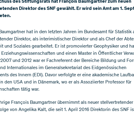
chuss des Stiftungsrats hat François Baumgartner zum neuen
retenden Direktor des SNF gewählt. Er wird sein Amt am 1. Se
eten.
Baumgartner hat in den letzten Jahren im Bundesamt für Statistik 
etender Direktor, als interimistischer Direktor und als Chef der Abt
t und Soziales gearbeitet. Er ist promovierter Geophysiker und ha
 Erziehungswissenschaften und einen Master in Öffentlicher Verw
2007 und 2012 war er Fachreferent der Bereiche Bildung und Fo
 und Internationales im Generalsekretariat des Eidgenössischen
nts des Innern (EDI). Davor verfolgte er eine akademische Laufba
in den USA und in Dänemark, wo er als Assoziierter Professor für
schaften tätig war.
hrige François Baumgartner übernimmt als neuer stellvertretender
lge von Angelika Kalt, die seit 1. April 2016 Direktorin des SNF is