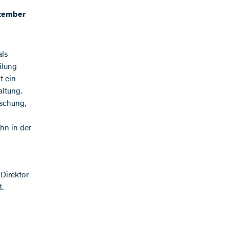
ptember
als
eilung
t ein
altung.
rschung,
hn in der
 Direktor
t.