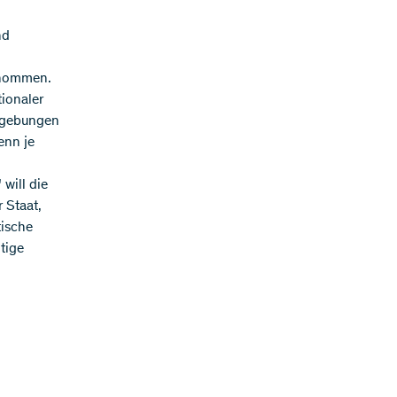
nd
genommen.
ionaler
tzgebungen
enn je
will die
 Staat,
tische
tige