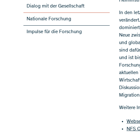
Heiminsti
Dialog mit der Gesellschaft
In den le
Nationale Forschung
verändert
dominiert
Impulse für die Forschung
Neue zwis
und globa
sind dafü
und ist b
Forschung
aktuellen
Wirtschaf
Diskussio
Migrations
Weitere I
Webse
NFS O