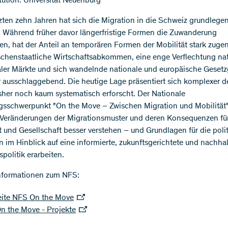
tution: Universität Neuenburg
tzten zehn Jahren hat sich die Migration in die Schweiz grundlege
. Während früher davor längerfristige Formen die Zuwanderung
en, hat der Anteil an temporären Formen der Mobilität stark zu
chenstaatliche Wirtschaftsabkommen, eine enge Verflechtung nat
ler Märkte und sich wandelnde nationale und europäische Gese
r ausschlaggebend. Die heutige Lage präsentiert sich komplexer d
isher noch kaum systematisch erforscht. Der Nationale
sschwerpunkt "On the Move – Zwischen Migration und Mobilität" 
 Veränderungen der Migrationsmuster und deren Konsequenzen für
t und Gesellschaft besser verstehen – und Grundlagen für die poli
n im Hinblick auf eine informierte, zukunftsgerichtete und nachhal
politik erarbeiten.
nformationen zum NFS:
ite NFS On the Move
n the Move - Projekte