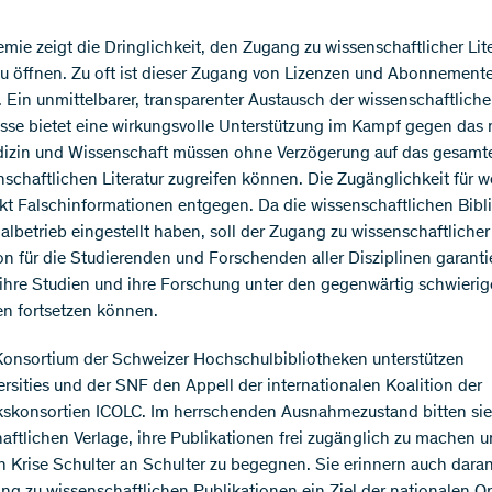
mie zeigt die Dringlichkeit, den Zugang zu wissenschaftlicher Lite
zu öffnen. Zu oft ist dieser Zugang von Lizenzen und Abonnement
 Ein unmittelbarer, transparenter Austausch der wissenschaftlich
sse bietet eine wirkungsvolle Unterstützung im Kampf gegen das
dizin und Wissenschaft müssen ohne Verzögerung auf das gesamt
nschaftlichen Literatur zugreifen können. Die Zugänglichkeit für w
rkt Falschinformationen entgegen. Da die wissenschaftlichen Bibl
lbetrieb eingestellt haben, soll der Zugang zu wissenschaftlicher
on für die Studierenden und Forschenden aller Disziplinen garantie
 ihre Studien und ihre Forschung unter den gegenwärtig schwieri
n fortsetzen können.
onsortium der Schweizer Hochschulbibliotheken unterstützen
ersities und der SNF den Appell der internationalen Koalition der
kskonsortien ICOLC. Im herrschenden Ausnahmezustand bitten sie
aftlichen Verlage, ihre Publikationen frei zugänglich zu machen u
n Krise Schulter an Schulter zu begegnen. Sie erinnern auch daran