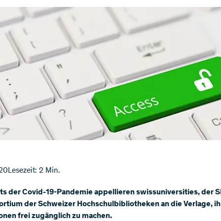
20
Lesezeit: 2 Min.
ts der Covid-19-Pandemie appellieren swissuniversities, der 
ortium der Schweizer Hochschulbibliotheken an die Verlage, ih
onen frei zugänglich zu machen.