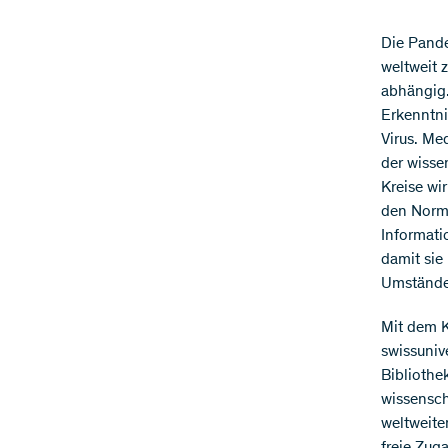
Die Pande
weltweit 
abhängig.
Erkenntni
Virus. Me
der wisse
Kreise wi
den Norma
Informati
damit sie
Umstände
Mit dem K
swissuniv
Bibliothe
wissensch
weltweite