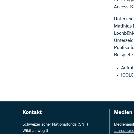
freie Zug
Access-St
Unterzeich
Matthias 
Lochbühle
Unterzeic
Publikati
Beispiel z
Aufruf
ICOLC
Kontakt
Medien
Schweizerischer Nationalfonds (SNF)
Medienaus
Wildhainweg 3
Jahresberi