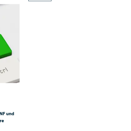
SNF und
re