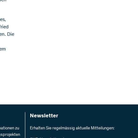
pen-
es,
ried
en. Die
sem
Newsletter
mationen zu
Erhalten Sie regelmässig aktuelle Mitteilungen:
gsprojekten