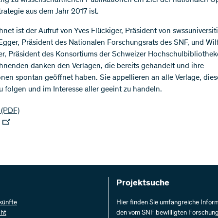
ang zu wissenschaftlichen Publikationen ein Ziel der nationalen O
rategie aus dem Jahr 2017 ist.
net ist der Aufruf von Yves Flückiger, Präsident von swssuniversiti
Egger, Präsident des Nationalen Forschungsrats des SNF, und Wilf
r, Präsident des Konsortiums der Schweizer Hochschulbibliothek
hnenden danken den Verlagen, die bereits gehandelt und ihre
onen spontan geöffnet haben. Sie appellieren an alle Verlage, die
u folgen und im Interesse aller geeint zu handeln.
(PDF)
Projektsuche
künfte
Hier finden Sie umfangreiche Infor
cht
den vom SNF bewilligten Forschun