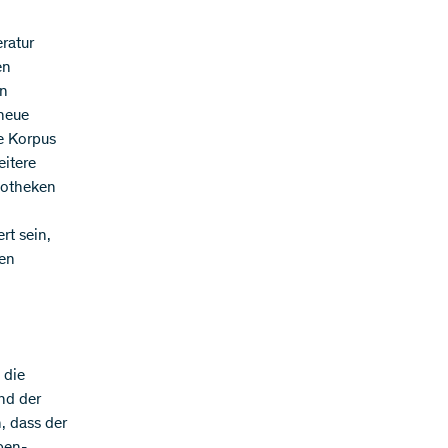
ratur
en
en
 neue
e Korpus
eitere
iotheken
rt sein,
gen
 die
nd der
, dass der