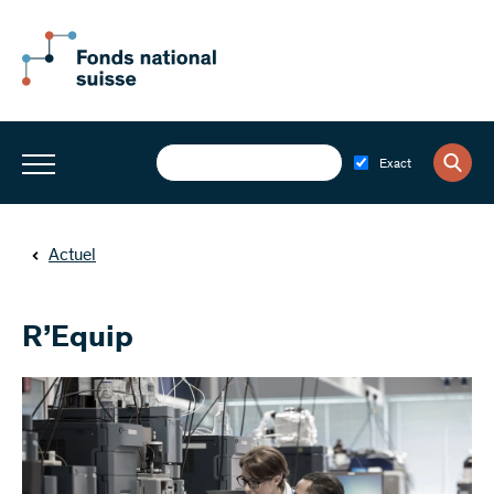
Exact
Actuel
R’Equip