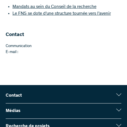
Mandats au sein du Conseil de la recherche
Le FNS se dote d’une structure tournée vers l’avenir
Contact
Communication
E-mail :
Contact
Fonds national suisse (FNS)
Wildhainweg 3
Médias
CH-3001 Berne
Service de presse
Rapport annuel
Recherche de projets