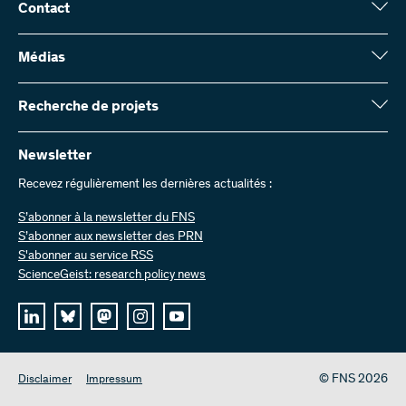
Contact
Fonds national suisse (FNS)
Wildhainweg 3
Médias
CH-3001 Berne
Service de presse
Rapport annuel
Recherche de projets
Contactez-nous
Chiffres et données
Envoyer des factures
Vous trouverez ici des informations complètes sur les projets de
recherche et les subsides approuvés par le FNS :
Newsletter
Travailler chez nous
Offres d’emploi
Recevez régulièrement les dernières actualités :
Recherche de projets
S’abonner à la newsletter du FNS
S’abonner aux newsletter des PRN
S'abonner au service RSS
ScienceGeist: research policy news
© FNS 2026
Disclaimer
Impressum