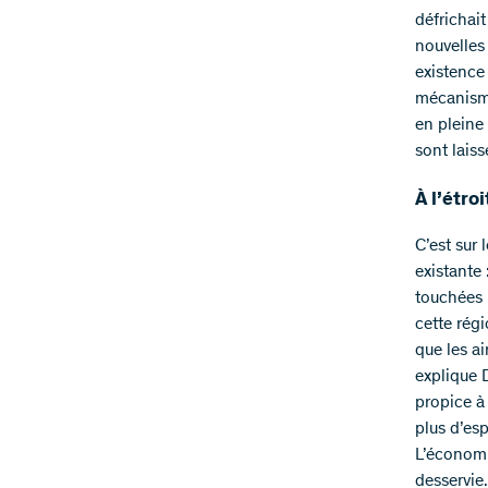
défrichait
nouvelles
existence 
mécanisme
en pleine
sont laiss
À l’étro
C’est sur 
existante
touchées 
cette régi
que les ai
explique 
propice à 
plus d’esp
L’économie
desservie.