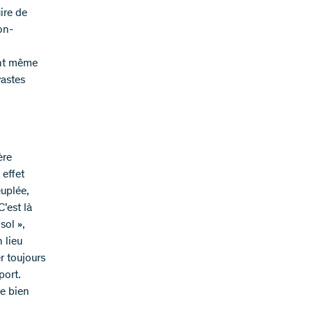
ire de
on-
ont même
vastes
ère
 effet
uplée,
C’est là
sol »,
 lieu
er toujours
port.
ne bien