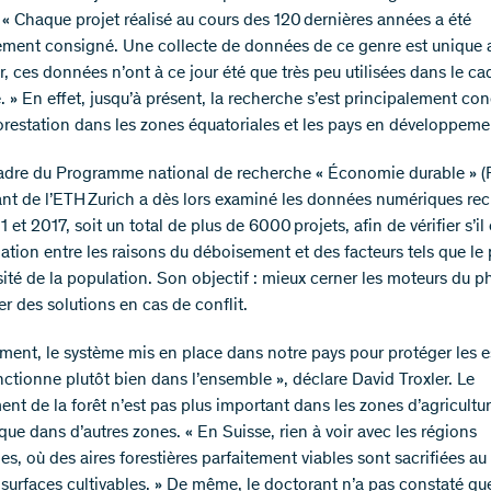
: « Chaque projet réalisé au cours des 120 dernières années a été
ment consigné. Une collecte de données de ce genre est unique 
 ces données n’ont à ce jour été que très peu utilisées dans le ca
. » En effet, jusqu’à présent, la recherche s’est principalement co
forestation dans les zones équatoriales et les pays en développeme
adre du Programme national de recherche « Économie durable » (
ant de l’ETH Zurich a dès lors examiné les données numériques recu
 et 2017, soit un total de plus de 6000 projets, afin de vérifier s’il 
lation entre les raisons du déboisement et des facteurs tels que le
sité de la population. Son objectif : mieux cerner les moteurs du
r des solutions en cas de conflit.
ement, le système mis en place dans notre pays pour protéger les 
nctionne plutôt bien dans l’ensemble », déclare David Troxler. Le
ent de la forêt n’est pas plus important dans les zones d’agricultu
que dans d’autres zones. « En Suisse, rien à voir avec les régions
es, où des aires forestières parfaitement viables sont sacrifiées au 
 surfaces cultivables. » De même, le doctorant n’a pas constaté que