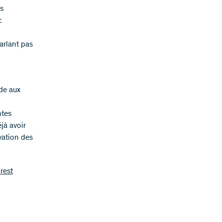
ts
c
arlant pas
nde aux
ntes
jà avoir
vation des
orest