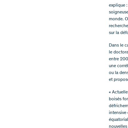
explique 
soigneuse
monde. Or,
recherche
sur la dé
Dans le c
le doctor
entre 2001
une corré
ou la den
et propose
« Actuell
boisés fo
défrichem
intensive 
équatorial
nouvelles