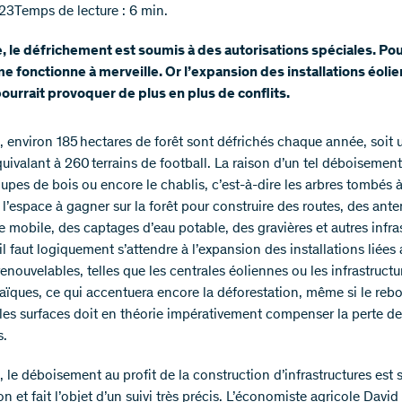
23
Temps de lecture : 6 min.
, le défrichement est soumis à des autorisations spéciales. Pou
e fonctionne à merveille. Or l’expansion des installations éoli
pourrait provoquer de plus en plus de conflits.
, environ 185 hectares de forêt sont défrichés chaque année, soit 
quivalant à 260 terrains de football. La raison d’un tel déboisemen
upes de bois ou encore le chablis, c’est-à-dire les arbres tombés à
 l’espace à gagner sur la forêt pour construire des routes, des ant
 mobile, des captages d’eau potable, des gravières et autres infra
il faut logiquement s’attendre à l’expansion des installations liées
enouvelables, telles que les centrales éoliennes ou les infrastructu
aïques, ce qui accentuera encore la déforestation, même si le reb
les surfaces doit en théorie impérativement compenser la perte de
s.
 le déboisement au profit de la construction d’infrastructures est
on et fait l’objet d’un suivi très précis. L’économiste agricole David