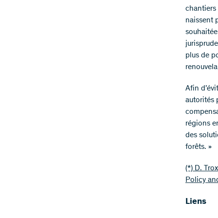
chantiers 
naissent 
souhaitée 
jurisprude
plus de po
renouvela
Afin d’évi
autorités
compensat
régions e
des soluti
forêts. »
(*) D. Tro
Policy an
Liens