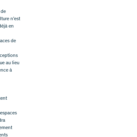
 de
ture n’est
déjà en
rfaces de
xceptions
ue au lieu
ence à
tent
d’espaces
dra
rement
ents