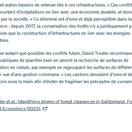
et autres bassins de retenue liés à ces infrastructures. « Ces confli
pourtant d’installations en lien avec une économie durable, et don
par la société. » Ce dilemme est d’ores et déjà perceptible dans la
nce : depuis 2017, la conservation des forêts n’y a juridiquement p
ids que la construction d’infrastructures en lien avec les énergies
bles.
ter autant que possible les conflits futurs, David Troxler recomma
 publiques de planifier bien en amont la recherche de surfaces de
ion en nature, par exemple en regroupant les surfaces de différe
n vue d’une gestion commune. « Les cantons devraient d’ores et dé
ons sous la main afin d’éviter de fragiliser les préceptes de conser
xler et al.: Identifying drivers of forest clearances in Switzerland. F
d Economics (2023).