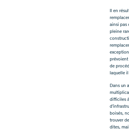
Il en résu
remplacem
ainsi pas
pleine ra
constructi
remplaceme
exception
prévoient 
de procéd
laquelle i
Dans un a
multiplica
difficiles
d’infrast
boisés, n
trouver d
dites, mai