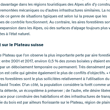
 davantage dans les régions touristiques des Alpes afin d’y constru
 remontées mécaniques ou d’autres infrastructures similaires. La n
de ce genre de situations typiques est selon lui la preuve que les
s de contrôle fonctionnent. Au contraire, les aires forestières s
 expansion dans les Alpes, où des surfaces d’alpage toujours plus 
ées à l’état naturel.
it sur le Plateau suisse
le Plateau que l’on observe la plus importante perte par aire foresti
 : entre 2001 et 2017, environ 0,5 % des zones boisées y étaient en
par un déboisement temporaire ou permanent. Très densément pe
on est celle qui génère également le plus de conflits d’objectifs. « 
res forestières sont le plus sollicitées relativement à l’utilisation du 
David Troxler. D’un côté, la population considère la forêt comme un
la détente, un écosystème à préserver ; de l’autre, elle désire libér
ace pour construire des habitations et des infrastructures de trans
 du bois est par ailleurs florissante sur le Plateau, région de plai