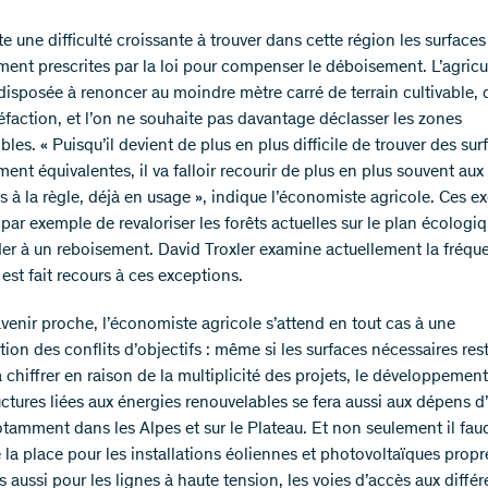
lte une difficulté croissante à trouver dans cette région les surfaces
ent prescrites par la loi pour compenser le déboisement. L’agricul
 disposée à renoncer au moindre mètre carré de terrain cultivable, 
réfaction, et l’on ne souhaite pas davantage déclasser les zones
bles. « Puisqu’il devient de plus en plus difficile de trouver des su
nt équivalentes, il va falloir recourir de plus en plus souvent aux
s à la règle, déjà en usage », indique l’économiste agricole. Ces e
par exemple de revaloriser les forêts actuelles sur le plan écologiq
er à un reboisement. David Troxler examine actuellement la fréqu
l est fait recours à ces exceptions.
venir proche, l’économiste agricole s’attend en tout cas à une
tion des conflits d’objectifs : même si les surfaces nécessaires res
 à chiffrer en raison de la multiplicité des projets, le développement
ructures liées aux énergies renouvelables se fera aussi aux dépens 
otamment dans les Alpes et sur le Plateau. Et non seulement il fau
e la place pour les installations éoliennes et photovoltaïques prop
s aussi pour les lignes à haute tension, les voies d’accès aux différ