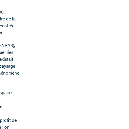
au
dre de la
ncentrée
nt.
PNR 73),
eillies
existait
 paysage
 phénomène
espaces
re
profit de
 l’on