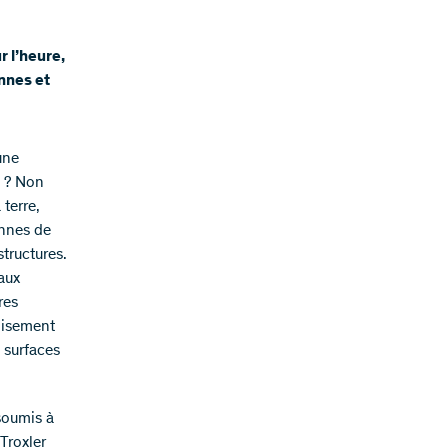
r l’heure,
ennes et
une
t ? Non
 terre,
ennes de
structures.
 aux
res
oisement
 surfaces
 soumis à
 Troxler