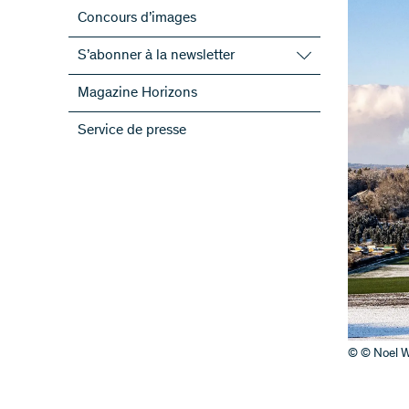
Concours d’images
S’abonner à la newsletter
S’abonner à la newsletter du FNS
Magazine Horizons
S’abonner aux newsletter des PRN
Service de presse
ScienceGeist
© © Noel W