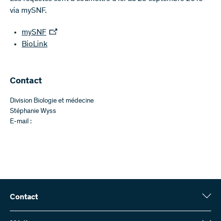
via mySNF.
mySNF
BioLink
​​Contact
Division Biologie et médecine
Stéphanie Wyss
E-mail :
Contact
Fonds national suisse (FNS)