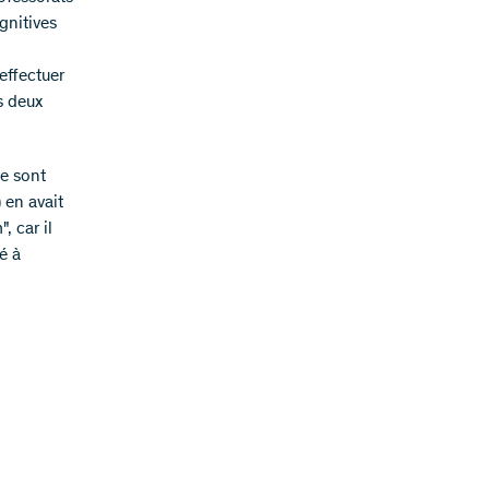
gnitives
effectuer
s deux
e sont
 en avait
, car il
té à