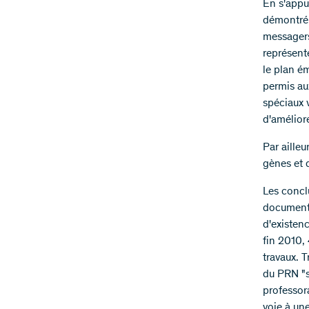
En s'appu
démontré 
messagers
représent
le plan ém
permis au
spéciaux v
d'améliore
Par ailleu
gènes et 
Les concl
documenté
d'existen
fin 2010,
travaux. 
du PRN "s
professora
voie à une