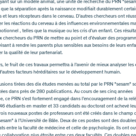
yant sur un modèle animal, une unité de recherche du PRN "sesa
que la séparation après la naissance modifiait durablement certa
 et leurs récepteurs dans le cerveau. D’autres chercheurs ont réuss
er les réactions du cerveau à des influences environnementales ma
otionnel , telles que la musique ou les cris d’un enfant. Ces résult
x chercheurs du PRN de mettre au point et d’évaluer des program
isant à rendre les parents plus sensibles aux besoins de leurs enfa
r la qualité de leur partenariat.
rs, le fruit de ces travaux permettra à l'avenir de mieux analyser les 
d'autres facteurs héréditaires sur le développement humain.
usions tirées des dix études menées au total par le PRN "sesam" s
es dans près de 280 publications. Au cours de ses cinq années
ce, ce PRN s’est fortement engagé dans l’encouragement de la relè
 46 étudiants en master et 33 candidats au doctorat ont achevé leu
Trois nouveaux postes de professeurs ont été créés dans le champ d
esam" à l’Université de Bâle. Deux de ces postes sont des double
ts entre la faculté de médecine et celle de psychologie. Ils ont ouv
 collaboration plus étroite entre ces deux facultés. Ces doubles p