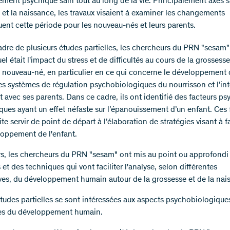
ment psychique sain tout au long de la vie. Principalement axés s
 et la naissance, les travaux visaient à examiner les changements
uent cette période pour les nouveau-nés et leurs parents.
adre de plusieurs études partielles, les chercheurs du PRN "sesam"
l était l'impact du stress et de difficultés au cours de la grossesse
e nouveau-né, en particulier en ce qui concerne le développement
 les systèmes de régulation psychobiologiques du nourrisson et l’in
t avec ses parents. Dans ce cadre, ils ont identifié des facteurs p
iques ayant un effet néfaste sur l’épanouissement d’un enfant. Ces 
te servir de point de départ à l’élaboration de stratégies visant à fa
oppement de l'enfant.
urs, les chercheurs du PRN "sesam" ont mis au point ou approfondi
t des techniques qui vont faciliter l'analyse, selon différentes
ves, du développement humain autour de la grossesse et de la nai
études partielles se sont intéressées aux aspects psychobiologique
es du développement humain.