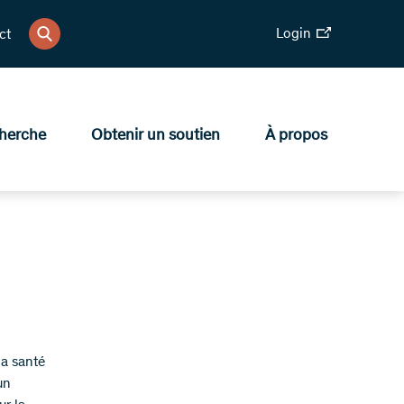
Login
ct
herche
Obtenir un soutien
À propos
la santé
un