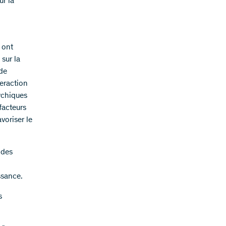
ur la
 ont
 sur la
 de
teraction
sychiques
facteurs
voriser le
 des
ssance.
s