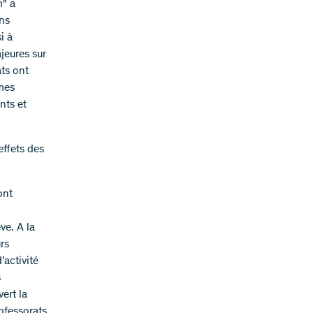
m" a
ins
i à
jeures sur
ats ont
mes
nts et
effets des
ont
ve. A la
rs
’activité
s
ert la
rofessorats