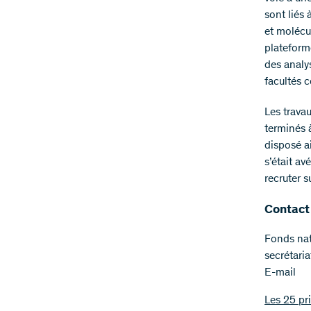
sont liés
et molécul
plateform
des analy
facultés 
Les trava
terminés à
disposé a
s’était av
recruter s
Contact
Fonds nat
secrétari
E-mail
Les 25 pr