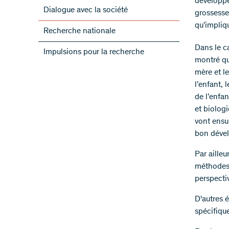
développe
Dialogue avec la société
grossesse
qu’impliq
Recherche nationale
Dans le c
Impulsions pour la recherche
montré que
mère et l
l’enfant,
de l’enfan
et biolog
vont ensui
bon dével
Par aille
méthodes e
perspecti
D'autres 
spécifiqu