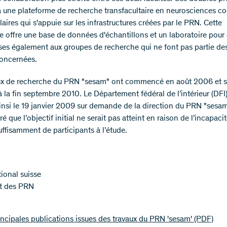
 à une plateforme de recherche transfacultaire en neurosciences co
aires qui s'appuie sur les infrastructures créées par le PRN. Cette
e offre une base de données d'échantillons et un laboratoire pour 
ses également aux groupes de recherche qui ne font pas partie de
concernées.
ux de recherche du PRN "sesam" ont commencé en août 2006 et s
 la fin septembre 2010. Le Département fédéral de l’intérieur (DFI)
insi le 19 janvier 2009 sur demande de la direction du PRN "sesam"
éré que l’objectif initial ne serait pas atteint en raison de l’incapaci
uffisamment de participants à l’étude.
ional suisse
at des PRN
incipales publications issues des travaux du PRN 'sesam'
(PDF)