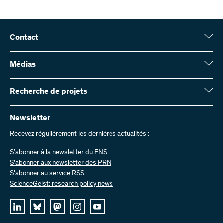
Contact
Fonds national suisse (FNS)
Wildhainweg 3
Médias
CH-3001 Berne
Service de presse
Rapport annuel
Recherche de projets
Contactez-nous
Chiffres et données
Envoyer des factures
Vous trouverez ici des informations complètes sur les projets de
recherche et les subsides approuvés par le FNS :
Newsletter
Travailler chez nous
Offres d’emploi
Recevez régulièrement les dernières actualités :
Recherche de projets
S’abonner à la newsletter du FNS
S’abonner aux newsletter des PRN
S'abonner au service RSS
ScienceGeist: research policy news