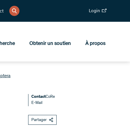
Login
ct
herche
Obtenir un soutien
À propos
optera
Contact
CoRe
E-Mail
Partager