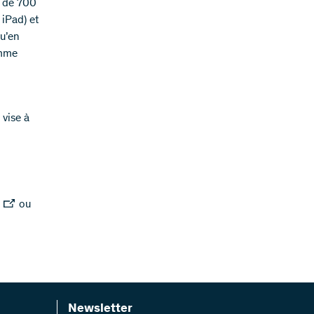
s de 700
 iPad) et
qu’en
omme
 vise à
ou
Newsletter