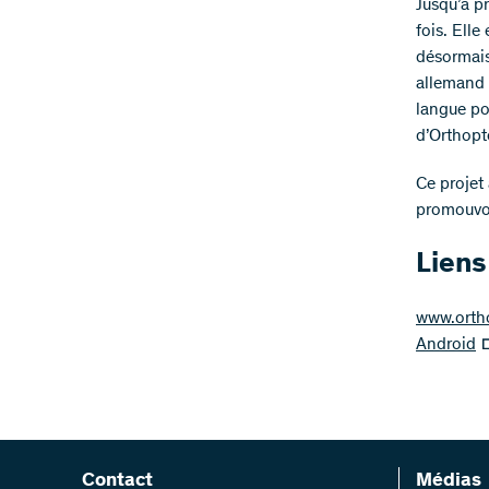
Jusqu’à pr
fois. Elle
désormais
allemand m
langue po
d’Orthopt
Ce projet
promouvoi
Liens
www.orth
Android
Contact
Médias