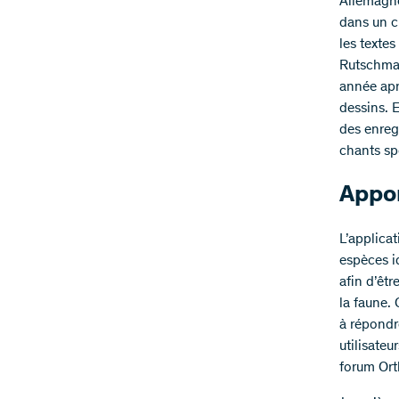
Allemagne
dans un c
les textes
Rutschman
année apr
dessins. 
des enreg
chants sp
Appor
L’applicat
espèces i
afin d’êt
la faune.
à répondr
utilisate
forum Ort