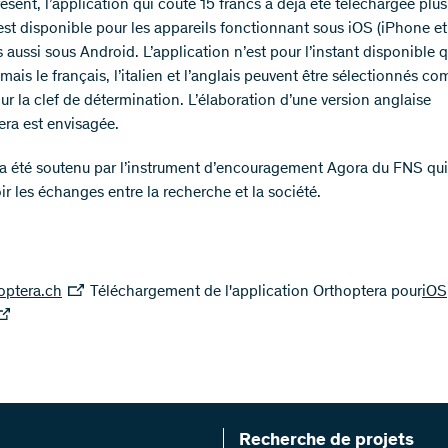
ésent, l’application qui coûte 15 francs a déjà été téléchargée plu
 est disponible pour les appareils fonctionnant sous iOS (iPhone et
 aussi sous Android. L’application n’est pour l’instant disponible 
ais le français, l’italien et l’anglais peuvent être sélectionnés c
ur la clef de détermination. L’élaboration d’une version anglaise
era est envisagée.
 a été soutenu par l’instrument d’encouragement Agora du FNS qui
r les échanges entre la recherche et la société.
optera.ch
Téléchargement de l'application Orthoptera pour
iOS
Recherche de projets