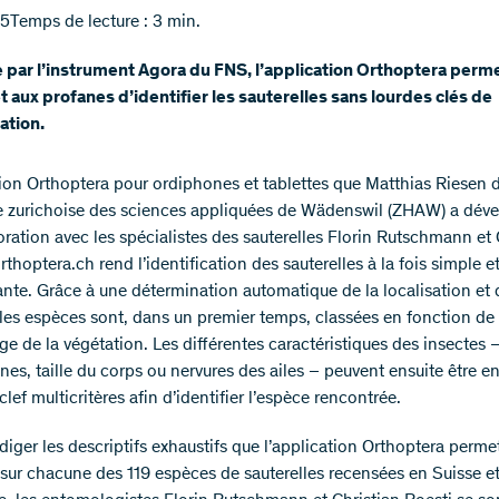
15
Temps de lecture : 3 min.
par l’instrument Agora du FNS, l’application Orthoptera perm
t aux profanes d’identifier les sauterelles sans lourdes clés de
ation.
tion Orthoptera pour ordiphones et tablettes que Matthias Riesen d
e zurichoise des sciences appliquées de Wädenswil (ZHAW) a dév
oration avec les spécialistes des sauterelles Florin Rutschmann et 
rthoptera.ch rend l’identification des sauterelles à la fois simple e
nte. Grâce à une détermination automatique de la localisation et 
, les espèces sont, dans un premier temps, classées en fonction de 
age de la végétation. Les différentes caractéristiques des insectes 
es, taille du corps ou nervures des ailes – peuvent ensuite être e
lef multicritères afin d’identifier l’espèce rencontrée.
diger les descriptifs exhaustifs que l’application Orthoptera perme
 sur chacune des 119 espèces de sauterelles recensées en Suisse e