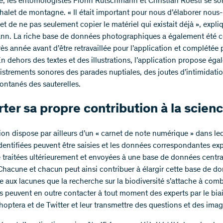
, les entomologistes Florin Rutschmann et Christian Roesti se son
halet de montagne. « Il était important pour nous d’élaborer nou
 et de ne pas seulement copier le matériel qui existait déjà », expliq
n. La riche base de données photographiques a également été c
ès année avant d’être retravaillée pour l’application et complétée 
En dehors des textes et des illustrations, l’application propose ég
istrements sonores des parades nuptiales, des joutes d’intimidatio
ontanés des sauterelles.
ter sa propre contribution à la scien
ion dispose par ailleurs d’un « carnet de note numérique » dans leq
dentifiées peuvent être saisies et les données correspondantes ex
re traitées ultérieurement et envoyées à une base de données centra
 Chacune et chacun peut ainsi contribuer à élargir cette base de d
e aux lacunes que la recherche sur la biodiversité s’attache à comb
urs peuvent en outre contacter à tout moment des experts par le bia
hoptera et de Twitter et leur transmettre des questions et des imag