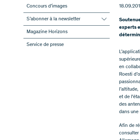
Concours d’images
18.09.20
S’abonner à la newsletter
Soutenue 
experts e
S’abonner à la newsletter du FNS
Magazine Horizons
détermin
S’abonner aux newsletter des PRN
Service de presse
ScienceGeist
L’applica
supérieur
en collab
Roesti d’o
passionna
l’altitude
et de l'ét
des antenn
dans une c
Afin de ré
consulter