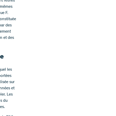
t retirés
s-mêmes
ue F.
onstituée
par des
alement
n et des
ce
uel les
portées
lisée sur
onnées et
ler. Les
is du
es.