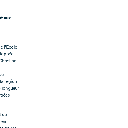
et aux
e l’École
eloppée
Christian
t
de
la région
– longueur
ntrées
t de
t en