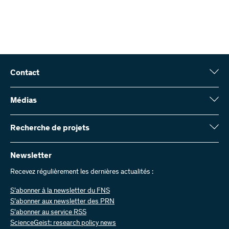
Contact
Fonds national suisse (FNS)
Wildhainweg 3
Médias
CH-3001 Berne
Service de presse
Rapport annuel
Recherche de projets
Contactez-nous
Chiffres et données
Envoyer des factures
Vous trouverez ici des informations complètes sur les projets de
recherche et les subsides approuvés par le FNS :
Newsletter
Travailler chez nous
Offres d’emploi
Recevez régulièrement les dernières actualités :
Recherche de projets
S’abonner à la newsletter du FNS
S’abonner aux newsletter des PRN
S'abonner au service RSS
ScienceGeist: research policy news